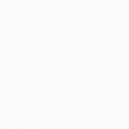
Spiele
Teams
UEFA.tv
News
Auslosungen
Geschichte
Gaming
Über
Stat.
Shop (Klubs)
AUCH
BESUCHEN
UEFA.com
UEFA-Stiftung
für Kinder
SPRACHE &AUML;NDERN
Deutsch
English
Français
Deutsch
Русский
Español
Italiano
Português
Datenschutz
Nutzungsbedingungen
Cookie-Politik
Datenschutzeinstellungen