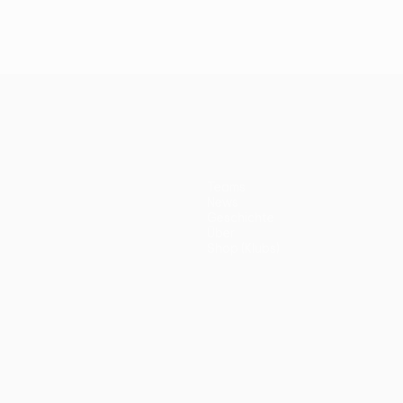
Teams
News
Geschichte
Über
Shop (Klubs)
ano
Português