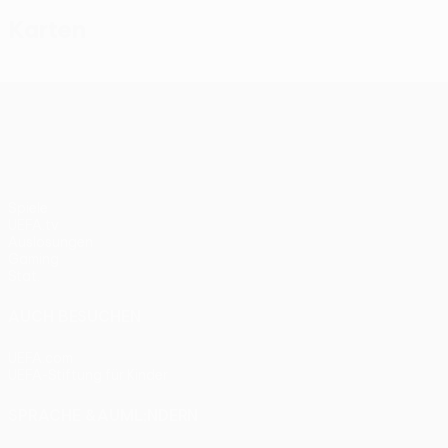
Karten
UEFA Conference League
Spiele
UEFA.tv
Auslosungen
Gaming
Stat.
AUCH BESUCHEN
UEFA.com
UEFA-Stiftung für Kinder
SPRACHE &AUML;NDERN
Deutsch
English
Français
Deutsch
Русский
Español
Itali