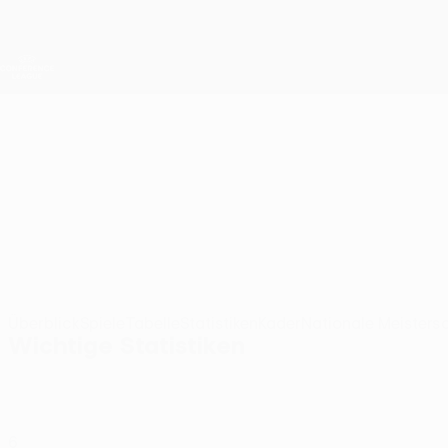
Direkt
zum
Hauptinhalt
UEFA Conference League
Live-Ergebnisse &amp; Statistiken
UEFA Conference League
Braga
SC Braga UEFA Conference League 2026/27
POR
Überblick
Spiele
Tabelle
Statistiken
Kader
Nationale Meisters
Wichtige Statistiken
6