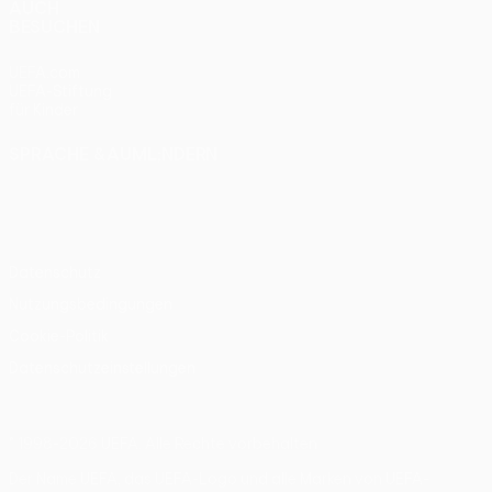
AUCH
BESUCHEN
UEFA.com
UEFA-Stiftung
für Kinder
SPRACHE &AUML;NDERN
Deutsch
English
Français
Deutsch
Русский
Español
Italiano
Português
Datenschutz
Nutzungsbedingungen
Cookie-Politik
Datenschutzeinstellungen
© 1998-2026 UEFA. Alle Rechte vorbehalten
Der Name UEFA, das UEFA-Logo und alle Marken von UEFA-