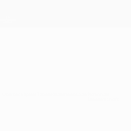
Direkt
zum
Hauptinhalt
UEFA Conference League
Erhalten
Live-Ergebnisse &amp; Statistiken
UEFA Conference League
Differdange
FC Differdange 03 Ligatabelle UEFA Conference League 2026/27
LUX
Überblick
Spiele
Tabelle
Statistiken
Kader
Nationale
Meisterschaft