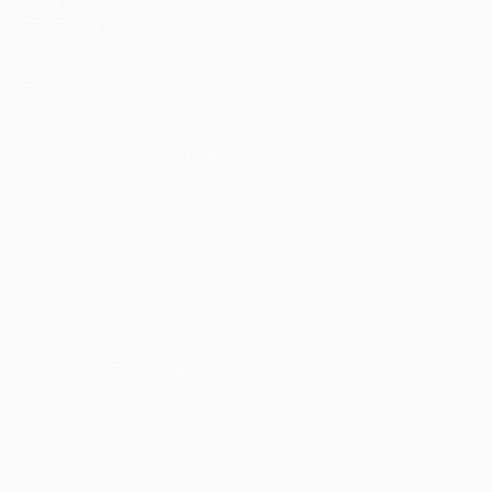
AUCH
BESUCHEN
UEFA.com
UEFA-Stiftung
für Kinder
SPRACHE &AUML;NDERN
Deutsch
English
Français
Deutsch
Русский
Español
Italiano
Português
Datenschutz
Nutzungsbedingungen
Cookie-Politik
Datenschutzeinstellungen
© 1998-2026 UEFA. Alle Rechte vorbehalten
Der Name UEFA, das UEFA-Logo und alle Marken von UEFA-