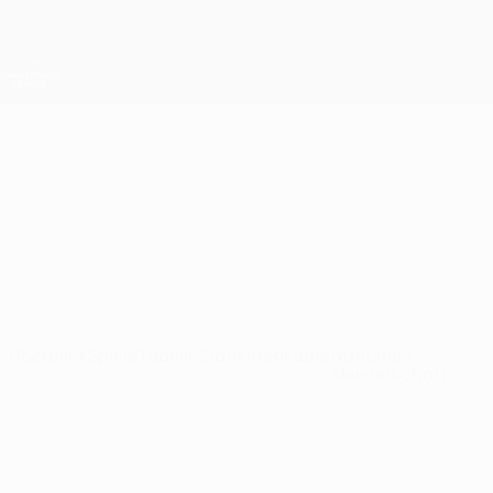
Direkt
zum
Hauptinhalt
UEFA Conference League
Erhalten
Live-Ergebnisse &amp; Statistiken
UEFA Conference League
Dinamo-Minsk
FC Dinamo-Minsk Ligatabelle UEFA Conference League 2026/27
BLR
Überblick
Spiele
Tabelle
Statistiken
Kader
Nationale
Meisterschaft