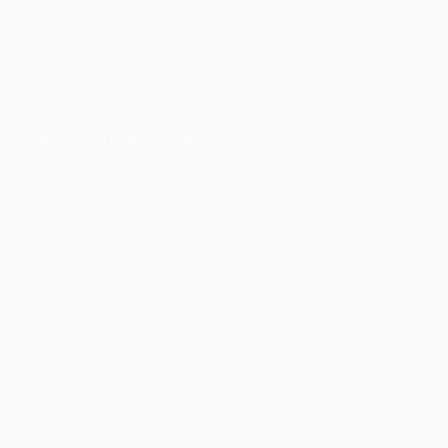
AUCH
BESUCHEN
UEFA.com
UEFA-Stiftung
für Kinder
SPRACHE &AUML;NDERN
Deutsch
English
Français
Deutsch
Русский
Español
Italiano
Português
Datenschutz
Nutzungsbedingungen
Cookie-Politik
Datenschutzeinstellungen
© 1998-2026 UEFA. Alle Rechte vorbehalten
Der Name UEFA, das UEFA-Logo und alle Marken von UEFA-