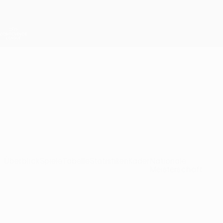
Direkt
zum
Hauptinhalt
UEFA Conference League
Erhalten
Live-Ergebnisse &amp; Statistiken
UEFA Conference League
DAC 1904
FC DAC 1904 Ligatabelle UEFA Conference League 2026/27
SVK
Überblick
Spiele
Tabelle
Statistiken
Kader
Nationale
Meisterschaft