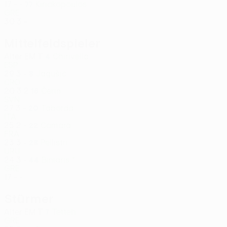
17
-
-
Kiriakopoulos
77
GRE
30
3
-
Mittelfeldspieler
Alter
EM
T
Chirivella
4
ESP
29
3
-
Jagušić
8
CRO
20
3
2
Čerin
16
SVN
27
3
-
Taborda
20
ITA
25
2
-
Camara
22
FRA
23
3
-
Pellistri
28
URU
24
3
-
Biniaris *
44
GRE
17
-
-
Stürmer
Alter
EM
T
Tetteh
7
GRE