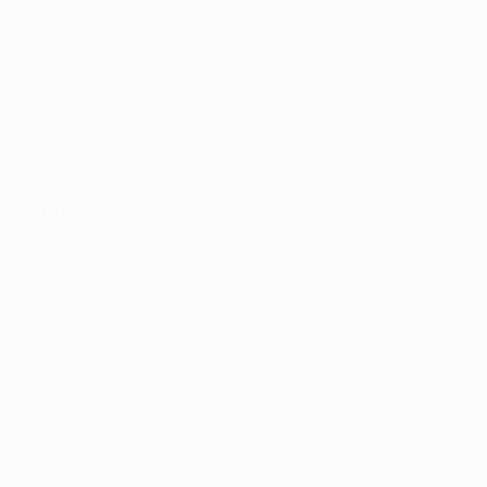
Alter
EM
GT
Iñaki Peña
1
ESP
27
3
4
Chaves
12
ARG
31
-
-
Kotsaris
70
GRE
30
-
-
Geitonas *
71
GRE
16
-
-
Verteidiger
Alter
EM
T
Katris
3
GRE
20
1
-
Touba
5
ALG
28
2
-
De Vrij
6
NED
34
3
-
Kontouris
18
GRE
21
2
-
Tsapras
19
GRE
24
3
-
Van Drongelen
55
NED
27
2
-
Labvas *
56
GRE