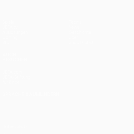
Spiele
Teams
UEFA.tv
News
Auslosungen
Geschichte
Gaming
Über
Stat.
Shop (Klubs)
AUCH
BESUCHEN
UEFA.com
UEFA-Stiftung
für Kinder
SPRACHE &AUML;NDERN
Deutsch
English
Français
Deutsch
Русский
Español
Italiano
Português
Datenschutz