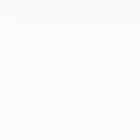
Direkt
zum
Hauptinhalt
UEFA Conference League
Erhalten
Live-Ergebnisse &amp; Statistiken
UEFA Conference League
Panathinaikos
Panathinaikos FC UEFA Conference League 2026/27
GRE
Überblick
Spiele
Tabelle
Statistiken
Kader
Nationale
Meisterschaft
Kader
Torhüter