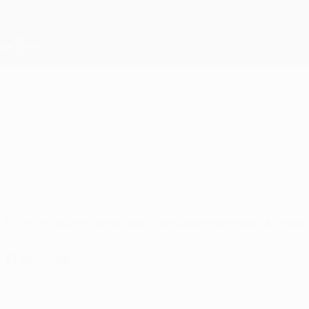
Direkt
zum
Hauptinhalt
UEFA Conference League
Live-Ergebnisse &amp; Statistiken
UEFA Conference League
IFK Göteborg
IFK Göteborg UEFA Conference League 2026/27
SWE
Überblick
Spiele
Tabelle
Statistiken
Kader
Nationale Meisters
21 Juli 2026