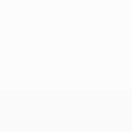
16 Juli 2026
UEFA Conference League
Spiele