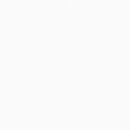
News
Geschichte
Über
Shop (Klubs)
ano
Português