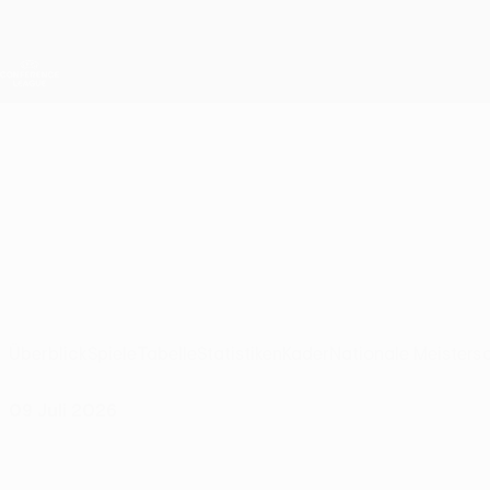
Direkt
zum
Hauptinhalt
UEFA Conference League
Live-Ergebnisse &amp; Statistiken
UEFA Conference League
Hamrun Spartans
Hamrun Spartans F.C. UEFA Conference League 2026/27
MLT
Überblick
Spiele
Tabelle
Statistiken
Kader
Nationale Meisters
09 Juli 2026