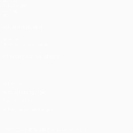
UEFA.tv
Auslosungen
Gaming
Stat.
AUCH BESUCHEN
UEFA.com
UEFA-Stiftung für Kinder
SPRACHE &AUML;NDERN
Deutsch
English
Français
Deutsch
Русский
Español
Itali
Datenschutz
Nutzungsbedingungen
Cookie-Politik
Datenschutzeinstellungen
© 1998-2026 UEFA. Alle Rechte vorbehalten