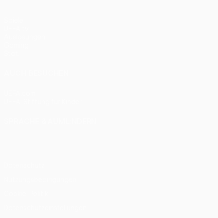
Spiele
UEFA.tv
Auslosungen
Gaming
Stat.
AUCH BESUCHEN
UEFA.com
UEFA-Stiftung für Kinder
SPRACHE &AUML;NDERN
Deutsch
English
Français
Deutsch
Русский
Español
Itali
Datenschutz
Nutzungsbedingungen
Cookie-Politik
Datenschutzeinstellungen