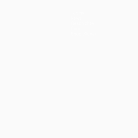
Teams
News
Geschichte
Über
Shop (Klubs)
ano
Português