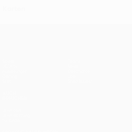
Karten
UEFA Conference League
Spiele
Teams
UEFA.tv
News
Auslosungen
Geschichte
Gaming
Über
Stat.
Shop (Klubs)
AUCH
BESUCHEN
UEFA.com
UEFA-Stiftung
für Kinder