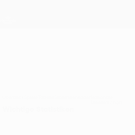
Direkt
zum
Hauptinhalt
UEFA Conference League
Erhalten
Live-Ergebnisse &amp; Statistiken
UEFA Conference League
LNZ Cherkasy
LNZ Cherkasy Statistiken UEFA Conference League 2026/27
UKR
Überblick
Spiele
Tabelle
Statistiken
Kader
Nationale
Meisterschaft
Wichtige Statistiken