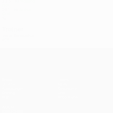
30
3
-
Nguena
93
FRA
26
1
-
Arthur
99
GHA
19
-
-
Trainer
Visar Sermaxhaj
KOS
UEFA Conference League
Spiele
Teams
UEFA.tv
News
Auslosungen
Geschichte
Gaming
Über
Stat.
Shop (Klubs)
AUCH
BESUCHEN