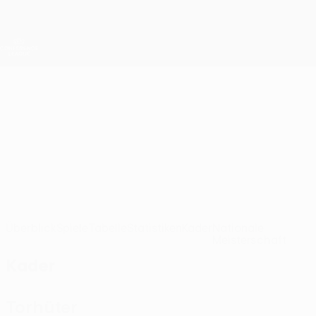
Direkt
zum
Hauptinhalt
UEFA Conference League
Erhalten
Live-Ergebnisse &amp; Statistiken
UEFA Conference League
Drita
FC Drita UEFA Conference League 2026/27
KOS
Überblick
Spiele
Tabelle
Statistiken
Kader
Nationale
Meisterschaft
Kader
Torhüter