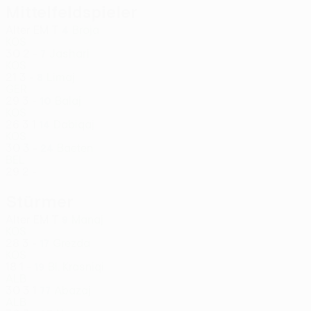
Mittelfeldspieler
Alter
EM
T
Broja
4
KOS
30
2
-
Jashari
7
KOS
21
3
-
Limaj
8
GER
29
3
-
Balaj
10
KOS
26
3
1
Dabiqaj
14
KOS
30
3
-
Baeten
24
BEL
29
2
-
Stürmer
Alter
EM
T
Manaj
9
KOS
28
3
-
Grezda
17
KOS
18
1
-
Bl. Krasniqi
19
ALB
30
3
1
Abazaj
77
ALB