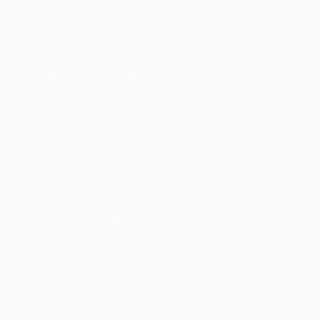
UEFA.com
UEFA-Stiftung
für Kinder
SPRACHE &AUML;NDERN
Deutsch
English
Français
Deutsch
Русский
Español
Italiano
Português
Datenschutz
Nutzungsbedingungen
Cookie-Politik
Datenschutzeinstellungen
© 1998-2026 UEFA. Alle Rechte vorbehalten
Der Name UEFA, das UEFA-Logo und alle Marken von UEFA-
Wettbewerben sind geschützte Marken und/oder von der UEFA
urheberrechtlich geschützt. Sie dürfen nicht für kommerzielle