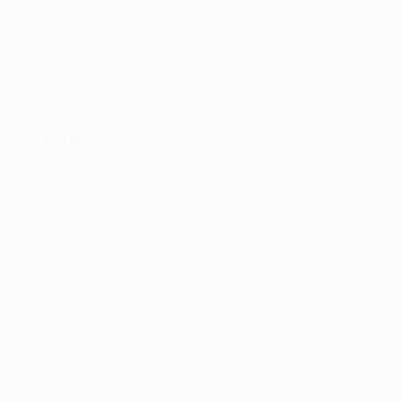
Alter
EM
GT
Maloku
1
KOS
35
3
3
Behluli
22
KOS
26
-
-
Isufi
74
KOS
22
-
-
Verteidiger
Alter
EM
T
Be. Krasniqi
2
KOS
36
3
2
Sheji
3
MKD
25
3
-
Bytyqi
25
KOS
25
3
-
Ovouka
26
CGO
26
3
1
Mjaki
28
ALB
23
-
-
Pellumbi
32
ALB
26
3
1
Salihu
55
KOS
24
2
-