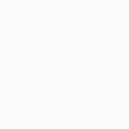
Spiele
UEFA.tv
Auslosungen
Gaming
Stat.
AUCH BESUCHEN
UEFA.com
UEFA-Stiftung für Kinder
SPRACHE &AUML;NDERN
Deutsch
English
Français
Deutsch
Русский
Español
Itali
Datenschutz
Nutzungsbedingungen
Cookie-Politik
Datenschutzeinstellungen