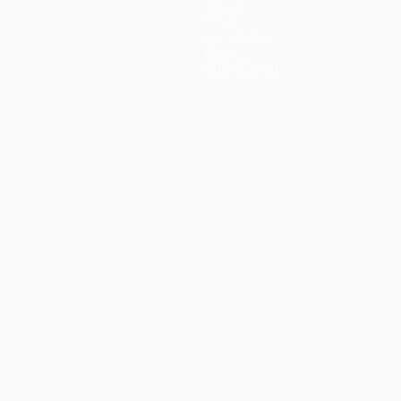
Teams
News
Geschichte
Über
Shop (Klubs)
ano
Português