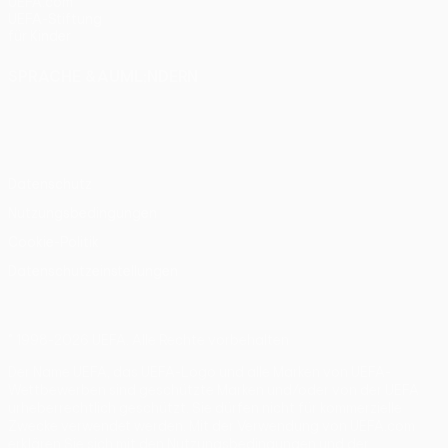
UEFA.com
UEFA-Stiftung
für Kinder
SPRACHE &AUML;NDERN
Deutsch
English
Français
Deutsch
Русский
Español
Italiano
Português
Datenschutz
Nutzungsbedingungen
Cookie-Politik
Datenschutzeinstellungen
© 1998-2026 UEFA. Alle Rechte vorbehalten
Der Name UEFA, das UEFA-Logo und alle Marken von UEFA-
Wettbewerben sind geschützte Marken und/oder von der UEFA
urheberrechtlich geschützt. Sie dürfen nicht für kommerzielle
Zwecke verwendet werden. Mit der Verwendung von UEFA.com
erklären Sie sich mit den Nutzungsbedingungen und der