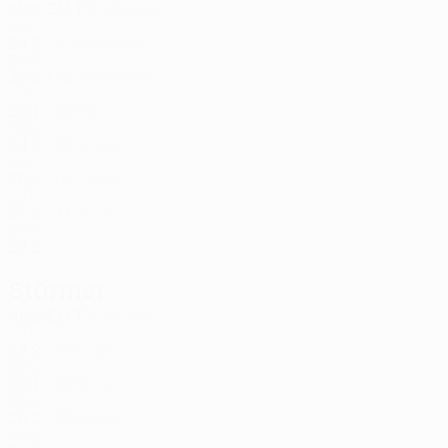
Alter
EM
T
Medina
2
LUX
24
2
-
Couturier
5
FRA
32
2
1
Cervellera
10
LUX
25
1
-
Baal
23
FRA
34
2
-
Holter
27
LUX
31
2
-
Tinelli
72
LUX
27
2
-
Klica
77
MNE
27
2
-
Stürmer
Alter
EM
T
Rocha
7
LUX
27
2
-
Issaka
11
BEN
20
1
-
Stoltz
18
FRA
26
2
-
Kumbi
29
FRA