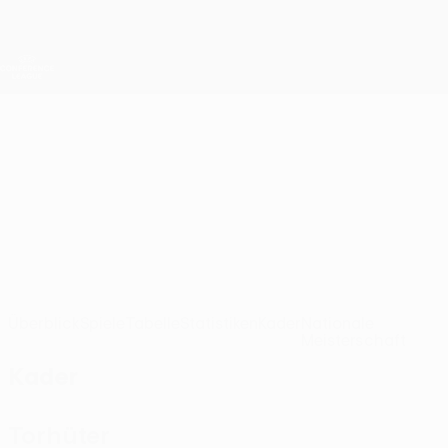
Direkt
zum
Hauptinhalt
UEFA Conference League
Erhalten
Live-Ergebnisse &amp; Statistiken
UEFA Conference League
Mondorf
US Mondorf-les-Bains UEFA Conference League 2026/27
LUX
Überblick
Spiele
Tabelle
Statistiken
Kader
Nationale
Meisterschaft
Kader
Torhüter