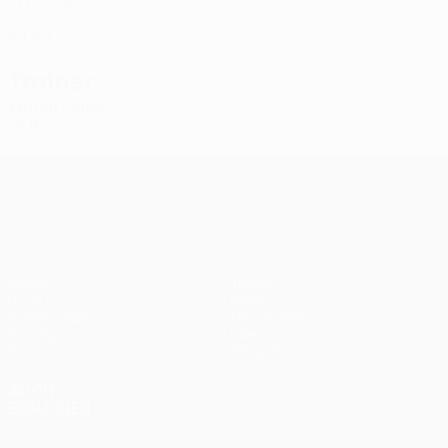
30
2
-
Far
76
FRA
24
2
1
Trainer
Martin Forkel
GER
UEFA Conference League
Spiele
Teams
UEFA.tv
News
Auslosungen
Geschichte
Gaming
Über
Stat.
Shop (Klubs)
AUCH
BESUCHEN