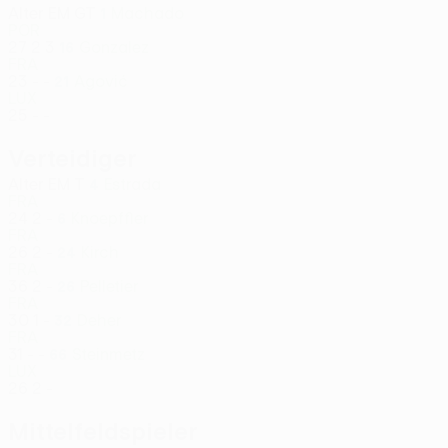
Alter
EM
GT
Machado
1
POR
27
2
3
Gonzalez
16
FRA
23
-
-
Agović
21
LUX
25
-
-
Verteidiger
Alter
EM
T
Estrada
4
FRA
24
2
-
Knoepffler
6
FRA
26
2
-
Kirch
24
FRA
36
2
-
Pelletier
26
FRA
30
1
-
Deher
32
FRA
31
-
-
Steinmetz
66
LUX
26
2
-
Mittelfeldspieler