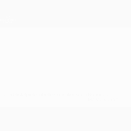
Direkt
zum
Hauptinhalt
UEFA Conference League
Erhalten
Live-Ergebnisse &amp; Statistiken
UEFA Conference League
Brighton
Brighton & Hove Albion UEFA Conference League 2026/27
ENG
Überblick
Spiele
Tabelle
Statistiken
Kader
Nationale
Meisterschaft
UEFA Conference League