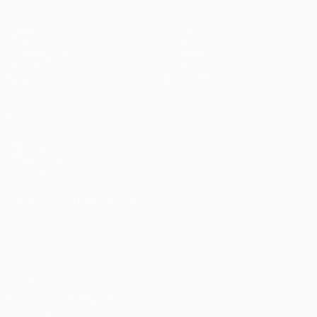
Spiele
Teams
UEFA.tv
News
Auslosungen
Geschichte
Gaming
Über
Stat.
Shop (Klubs)
AUCH
BESUCHEN
UEFA.com
UEFA-Stiftung
für Kinder
SPRACHE &AUML;NDERN
Deutsch
English
Français
Deutsch
Русский
Español
Italiano
Português
Datenschutz
Nutzungsbedingungen