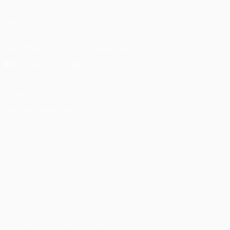
UNS FOLGEN AUF
Die offizielle App herunterladen
Datenschutz
Nutzungsbedingungen
Cookie-Politik
Datenschutzeinstellungen
© 1998-2026 UEFA. Alle Rechte vorbehalten
Der Name UEFA, das UEFA-Logo und alle Marken von UEFA-
Wettbewerben sind geschützte Marken und/oder von der UEFA
urheberrechtlich geschützt. Sie dürfen nicht für kommerzielle
Zwecke verwendet werden. Mit der Verwendung von UEFA.com
erklären Sie sich mit den Nutzungsbedingungen und der