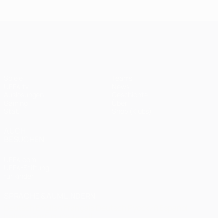
Endspiel
Spieltagen
Das
Finale
2020:
Finale
2005
Paris -
2012
UEFA Champions League
Bayern
0:1
Spiele
Teams
UEFA.tv
News
Auslosungen
Geschichte
Gaming
Über
Stat.
Shop (Klubs)
AUCH
BESUCHEN
UEFA.com
UEFA-Stiftung
für Kinder
SPRACHE &AUML;NDERN
Deutsch
English
Français
Deutsch
Русский
Español
Italiano
Português
العربية