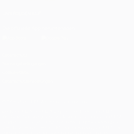
UNS FOLGEN AUF
Die offizielle App herunterladen
Datenschutz
Nutzungsbedingungen
Cookie-Politik
Datenschutzeinstellungen
© 1998-2026 UEFA. Alle Rechte vorbehalten
Der Name UEFA, das UEFA-Logo und alle Marken von UEFA-
Wettbewerben sind geschützte Marken und/oder von der UEFA
urheberrechtlich geschützt. Sie dürfen nicht für kommerzielle
Zwecke verwendet werden. Mit der Verwendung von UEFA.com
erklären Sie sich mit den Nutzungsbedingungen und der