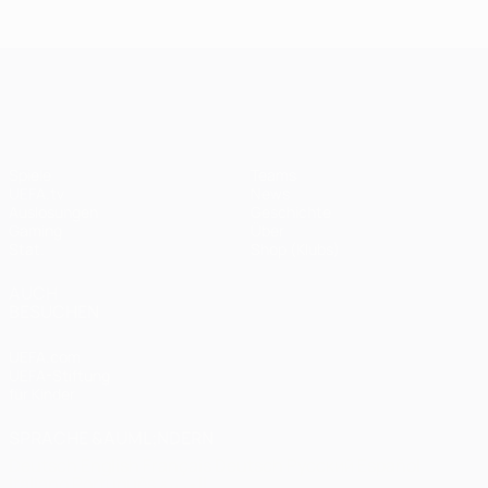
Endspiel
Spieltagen
Das
Finale
2020:
Finale
2005
Paris -
2012
UEFA Champions League
Bayern
0:1
Spiele
Teams
UEFA.tv
News
Auslosungen
Geschichte
Gaming
Über
Stat.
Shop (Klubs)
AUCH
BESUCHEN
UEFA.com
UEFA-Stiftung
für Kinder
SPRACHE &AUML;NDERN
Deutsch
English
Français
Deutsch
Русский
Español
Italiano
Português
العربية