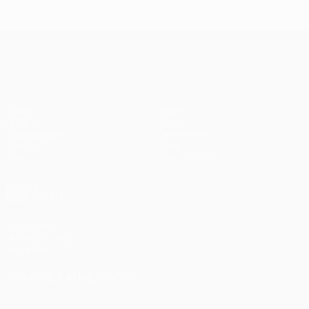
Endspiel
Spieltagen
Das
Finale
2020:
Finale
2005
Paris -
2012
UEFA Champions League
Bayern
0:1
Spiele
Teams
UEFA.tv
News
Auslosungen
Geschichte
Gaming
Über
Stat.
Shop (Klubs)
AUCH
BESUCHEN
UEFA.com
UEFA-Stiftung
für Kinder
SPRACHE &AUML;NDERN
Deutsch
English
Français
Deutsch
Русский
Español
Italiano
Português
العربية