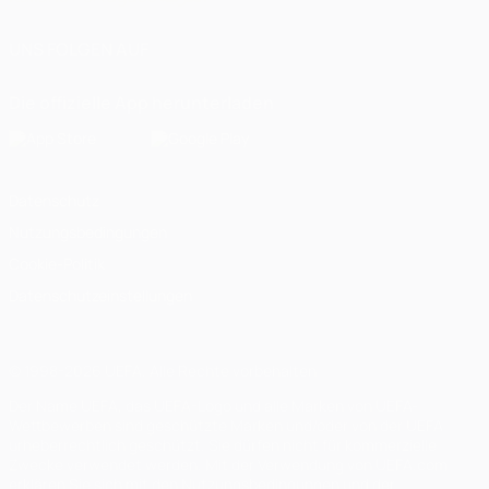
UNS FOLGEN AUF
Die offizielle App herunterladen
Datenschutz
Nutzungsbedingungen
Cookie-Politik
Datenschutzeinstellungen
© 1998-2026 UEFA. Alle Rechte vorbehalten
Der Name UEFA, das UEFA-Logo und alle Marken von UEFA-
Wettbewerben sind geschützte Marken und/oder von der UEFA
urheberrechtlich geschützt. Sie dürfen nicht für kommerzielle
Zwecke verwendet werden. Mit der Verwendung von UEFA.com
erklären Sie sich mit den Nutzungsbedingungen und der