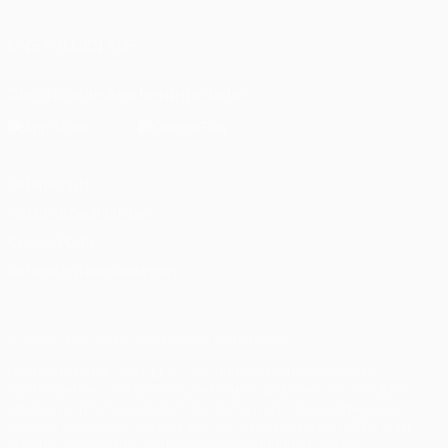
UNS FOLGEN AUF
Die offizielle App herunterladen
Datenschutz
Nutzungsbedingungen
Cookie-Politik
Datenschutzeinstellungen
© 1998-2026 UEFA. Alle Rechte vorbehalten
Der Name UEFA, das UEFA-Logo und alle Marken von UEFA-
Wettbewerben sind geschützte Marken und/oder von der UEFA
urheberrechtlich geschützt. Sie dürfen nicht für kommerzielle
Zwecke verwendet werden. Mit der Verwendung von UEFA.com
erklären Sie sich mit den Nutzungsbedingungen und der