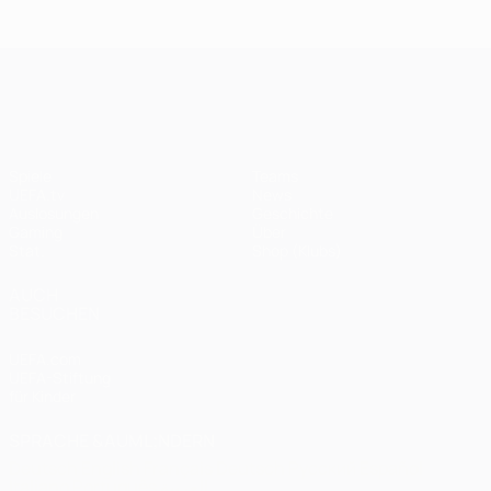
Endspiel
Spieltagen
Das
Finale
2020:
Finale
2005
Paris -
2012
UEFA Champions League
Bayern
0:1
Spiele
Teams
UEFA.tv
News
Auslosungen
Geschichte
Gaming
Über
Stat.
Shop (Klubs)
AUCH
BESUCHEN
UEFA.com
UEFA-Stiftung
für Kinder
SPRACHE &AUML;NDERN
Deutsch
English
Français
Deutsch
Русский
Español
Italiano
Português
العربية