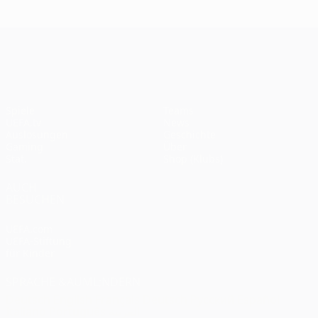
Spieltagen
Das
F
Finale
2020:
Finale
2
2005
Paris -
UEFA Champions League
2012
Bayern
0:1
Spiele
Teams
UEFA.tv
News
Auslosungen
Geschichte
Gaming
Über
Stat.
Shop (Klubs)
AUCH
BESUCHEN
UEFA.com
UEFA-Stiftung
für Kinder
SPRACHE &AUML;NDERN
Deutsch
English
Français
Deutsch
Русский
Español
Italiano
Português
العربية