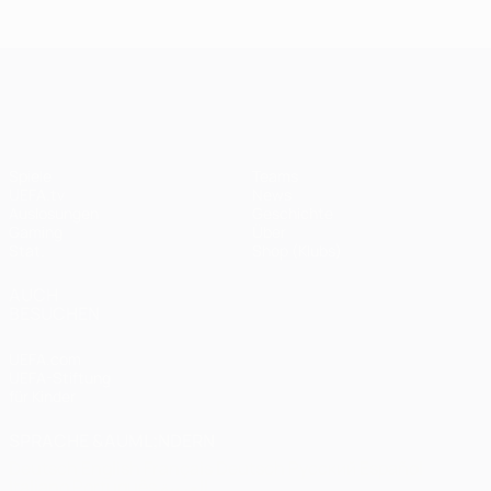
Endspiel
Spieltagen
Das
Finale
2020:
Finale
2005
Paris -
2012
UEFA Champions League
Bayern
0:1
Spiele
Teams
UEFA.tv
News
Auslosungen
Geschichte
Gaming
Über
Stat.
Shop (Klubs)
AUCH
BESUCHEN
UEFA.com
UEFA-Stiftung
für Kinder
SPRACHE &AUML;NDERN
Deutsch
English
Français
Deutsch
Русский
Español
Italiano
Português
العربية