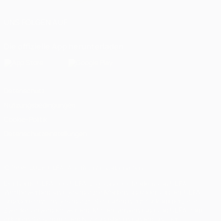
UNS FOLGEN AUF
Die offizielle App herunterladen
Datenschutz
Nutzungsbedingungen
Cookie-Politik
Datenschutzeinstellungen
© 1998-2026 UEFA. Alle Rechte vorbehalten
Der Name UEFA, das UEFA-Logo und alle Marken von UEFA-
Wettbewerben sind geschützte Marken und/oder von der UEFA
urheberrechtlich geschützt. Sie dürfen nicht für kommerzielle
Zwecke verwendet werden. Mit der Verwendung von UEFA.com
erklären Sie sich mit den Nutzungsbedingungen und der