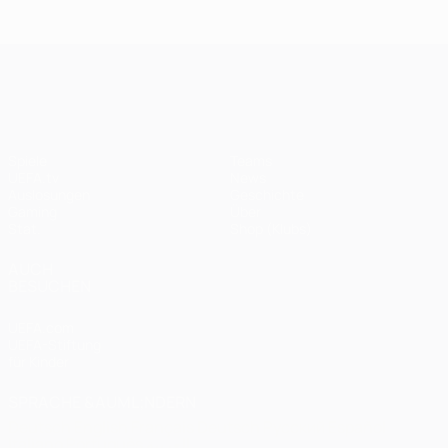
Endspiel
Spieltagen
Das
Finale
2020:
Finale
2005
Paris -
2012
UEFA Champions League
Bayern
0:1
Spiele
Teams
UEFA.tv
News
Auslosungen
Geschichte
Gaming
Über
Stat.
Shop (Klubs)
AUCH
BESUCHEN
UEFA.com
UEFA-Stiftung
für Kinder
SPRACHE &AUML;NDERN
Deutsch
English
Français
Deutsch
Русский
Español
Italiano
Português
العربية