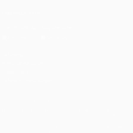
UNS FOLGEN AUF
Die offizielle App herunterladen
Datenschutz
Nutzungsbedingungen
Cookie-Politik
Datenschutzeinstellungen
© 1998-2026 UEFA. Alle Rechte vorbehalten
Der Name UEFA, das UEFA-Logo und alle Marken von UEFA-
Wettbewerben sind geschützte Marken und/oder von der UEFA
urheberrechtlich geschützt. Sie dürfen nicht für kommerzielle
Zwecke verwendet werden. Mit der Verwendung von UEFA.com
erklären Sie sich mit den Nutzungsbedingungen und der