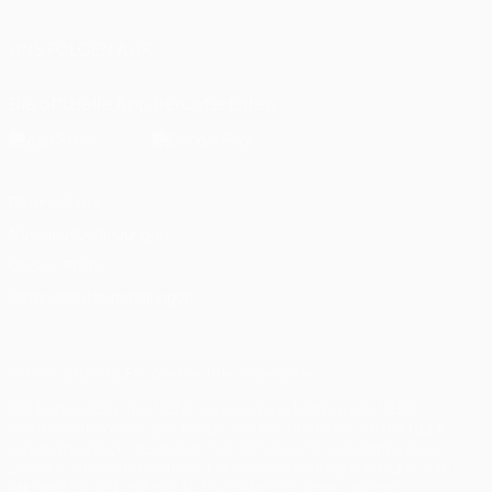
UNS FOLGEN AUF
Die offizielle App herunterladen
Datenschutz
Nutzungsbedingungen
Cookie-Politik
Datenschutzeinstellungen
© 1998-2026 UEFA. Alle Rechte vorbehalten
Der Name UEFA, das UEFA-Logo und alle Marken von UEFA-
Wettbewerben sind geschützte Marken und/oder von der UEFA
urheberrechtlich geschützt. Sie dürfen nicht für kommerzielle
Zwecke verwendet werden. Mit der Verwendung von UEFA.com
erklären Sie sich mit den Nutzungsbedingungen und der