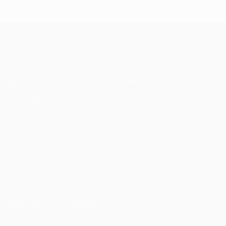
Endspiel
Spieltagen
Das
Finale
2020:
Finale
2005
Paris -
2012
UEFA Champions League
Bayern
0:1
Spiele
Teams
UEFA.tv
News
Auslosungen
Geschichte
Gaming
Über
Stat.
Shop (Klubs)
AUCH
BESUCHEN
UEFA.com
UEFA-Stiftung
für Kinder
SPRACHE &AUML;NDERN
Deutsch
English
Français
Deutsch
Русский
Español
Italiano
Português
العربية