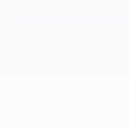
Direkt
zum
Hauptinhalt
Champions League Offiziell
Live-Ergebnisse &amp; Fantasy
UEFA Champions League
Video
Im Fokus
Klassiker
03:14
01:00
11:21
24.09.2024
23.08.2020
23.08.2012
Tolle Tore an 2.
Highlights vom
Chelsea 