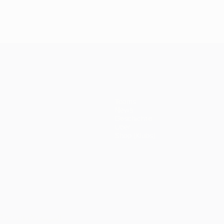
Das
Milan: Das
Valencia: Das
Liverpool:
12
Finale 2005
Finale 2001
Finale 201
Teams
News
Geschichte
Über
Shop (Klubs)
Português
العربية