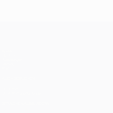
Spieltagen
Endspiel 2020:
Bayern: 
Paris - Bayern
Finale 20
0:1
UEFA Champions League
Spiele
UEFA.tv
Auslosungen
Gaming
Stat.
AUCH BESUCHEN
UEFA.com
UEFA-Stiftung für Kinder
SPRACHE &AUML;NDERN
Deutsch
English
Français
Deutsch
Русский
Español
Italiano