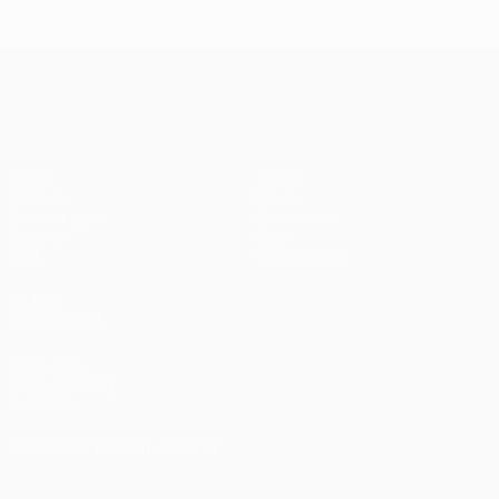
Endspiel
Spieltagen
Das
Finale
2020:
Finale
2005
Paris -
2012
UEFA Champions League
Bayern
0:1
Spiele
Teams
UEFA.tv
News
Auslosungen
Geschichte
Gaming
Über
Stat.
Shop (Klubs)
AUCH
BESUCHEN
UEFA.com
UEFA-Stiftung
für Kinder
SPRACHE &AUML;NDERN
Deutsch
English
Français
Deutsch
Русский
Español
Italiano
Português
العربية