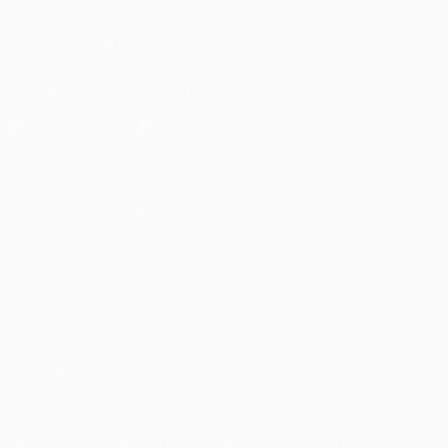
UNS FOLGEN AUF
Die offizielle App herunterladen
Datenschutz
Nutzungsbedingungen
Cookie-Politik
Datenschutzeinstellungen
© 1998-2026 UEFA. Alle Rechte vorbehalten
Der Name UEFA, das UEFA-Logo und alle Marken von UEFA-
Wettbewerben sind geschützte Marken und/oder von der UEFA
urheberrechtlich geschützt. Sie dürfen nicht für kommerzielle
Zwecke verwendet werden. Mit der Verwendung von UEFA.com
erklären Sie sich mit den Nutzungsbedingungen und der