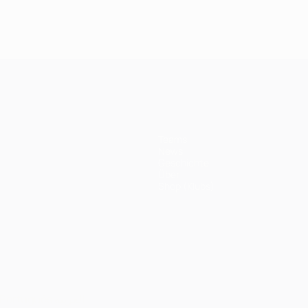
Das
Milan: Das
Valencia: Das
Liverpool:
12
Finale 2005
Finale 2001
Finale 201
Teams
News
Geschichte
Über
Shop (Klubs)
Português
العربية