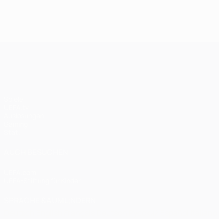
Spieltagen
Endspiel 2020:
Bayern: 
Paris - Bayern
Finale 20
0:1
UEFA Champions League
Spiele
UEFA.tv
Auslosungen
Gaming
Stat.
AUCH BESUCHEN
UEFA.com
UEFA-Stiftung für Kinder
SPRACHE &AUML;NDERN
Deutsch
English
Français
Deutsch
Русский
Español
Italiano