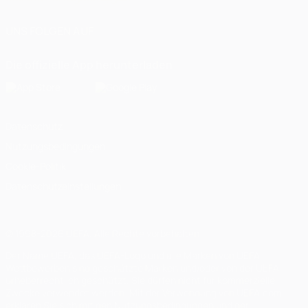
UNS FOLGEN AUF
Die offizielle App herunterladen
Datenschutz
Nutzungsbedingungen
Cookie-Politik
Datenschutzeinstellungen
© 1998-2026 UEFA. Alle Rechte vorbehalten
Der Name UEFA, das UEFA-Logo und alle Marken von UEFA-
Wettbewerben sind geschützte Marken und/oder von der UEFA
urheberrechtlich geschützt. Sie dürfen nicht für kommerzielle
Zwecke verwendet werden. Mit der Verwendung von UEFA.com
erklären Sie sich mit den Nutzungsbedingungen und der