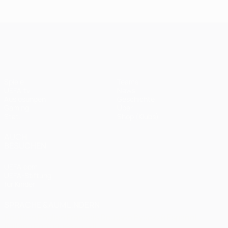
Endspiel
Spieltagen
Das
Finale
2020:
Finale
2005
Paris -
2012
UEFA Champions League
Bayern
0:1
Spiele
Teams
UEFA.tv
News
Auslosungen
Geschichte
Gaming
Über
Stat.
Shop (Klubs)
AUCH
BESUCHEN
UEFA.com
UEFA-Stiftung
für Kinder
SPRACHE &AUML;NDERN
Deutsch
English
Français
Deutsch
Русский
Español
Italiano
Português
العربية