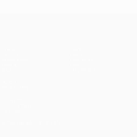
Endspiel
Spieltagen
Das
Finale
2020:
Finale
2005
Paris -
2012
UEFA Champions League
Bayern
0:1
Spiele
Teams
UEFA.tv
News
Auslosungen
Geschichte
Gaming
Über
Stat.
Shop (Klubs)
AUCH
BESUCHEN
UEFA.com
UEFA-Stiftung
für Kinder
SPRACHE &AUML;NDERN
Deutsch
English
Français
Deutsch
Русский
Español
Italiano
Português
العربية