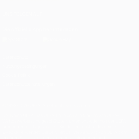
UNS FOLGEN AUF
Die offizielle App herunterladen
Datenschutz
Nutzungsbedingungen
Cookie-Politik
Datenschutzeinstellungen
© 1998-2026 UEFA. Alle Rechte vorbehalten
Der Name UEFA, das UEFA-Logo und alle Marken von UEFA-
Wettbewerben sind geschützte Marken und/oder von der UEFA
urheberrechtlich geschützt. Sie dürfen nicht für kommerzielle
Zwecke verwendet werden. Mit der Verwendung von UEFA.com
erklären Sie sich mit den Nutzungsbedingungen und der