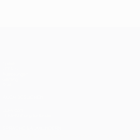
Spieltagen
Endspiel 2020:
Bayern: 
Paris - Bayern
Finale 20
0:1
UEFA Champions League
Spiele
UEFA.tv
Auslosungen
Gaming
Stat.
AUCH BESUCHEN
UEFA.com
UEFA-Stiftung für Kinder
SPRACHE &AUML;NDERN
Deutsch
English
Français
Deutsch
Русский
Español
Italiano