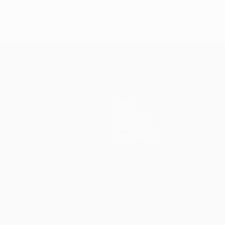
Das
Milan: Das
Valencia: Das
Liverpool:
12
Finale 2005
Finale 2001
Finale 201
Teams
News
Geschichte
Über
Shop (Klubs)
Português
العربية