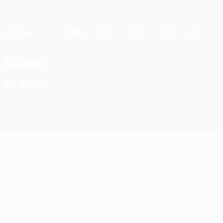
Direkt
zum
Hauptinhalt
Champions League Offiziell
Live-Ergebnisse &amp; Fantasy
UEFA Champions League
Video
Im Fokus
Klassiker
03:14
01:00
11:21
24.09.2024
23.08.2020
23.08.2012
Tolle Tore an 2.
Highlights vom
Chelsea 