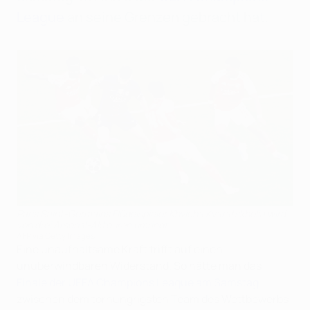
League
an seine Grenzen gebracht hat.
Paris Saint-Germains Flügelspieler Khvicha Kvaratskhelia wird
von drei Arsenal-Akteuren umringt
AFP via Getty Images
Eine unaufhaltsame Kraft trifft auf einen
unüberwindbaren Widerstand. So hätte man das
Finale der UEFA Champions League am Samstag
zwischen dem torhungrigsten Team des Wettbewerbs