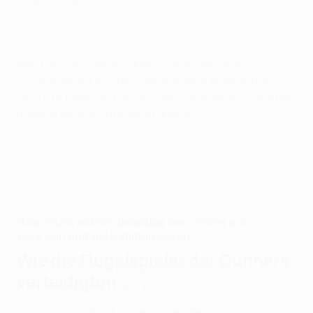
Champions League Insight: Arsenals Kompaktheit in der
Zentrale
Was Paris und die Spielkontrolle angeht, wies Luis
Enrique darauf hin, dass seine eigene Mannschaft
versucht habe, "mit etwas mehr Kontrolle anzugreifen,
damit Arsenal nicht kontern konnte".
"Man muss wirklich belastbar sein, immer auf
Zack sein und viel kommunizieren."
Wie die Flügelspieler der Gunners
Arsenals Mittelfeldspieler Declan
verteidigten
Rice über das Duell mit Paris
Da sich Arsenal auf die zentralen Bereiche