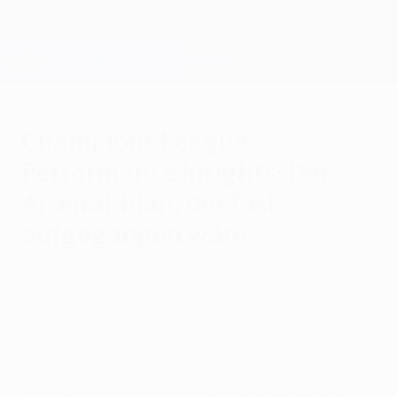
Direkt
zum
Hauptinhalt
Champions League Offiziell
Erhalten
Live-Ergebnisse &amp; Fantasy
UEFA Champions League
Champions League
Performance Insights: Der
Arsenal-Plan, der fast
aufgegangen wäre
Montag, 1. Juni 2026
Die Technischen Beobachter der UEFA
analysieren den defensiven Matchplan von
Arsenal, der Paris Saint-Germain am
Samstag im Finale der
UEFA Champions