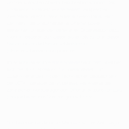
und der stärksten Abwehr beschreiben können. Das
Endspiel in Budapest wurde diesem Versprechen
zweifellos gerecht, denn Arsenal zwang Paris Saint-
Germain – die unaufhaltsame Offensivpower – mit
seiner hervorragenden defensiven Organisation dazu,
mehr investieren zu müssen als jemals zuvor in dieser
Saison, bevor die Pariser schließlich im
Elfmeterschießen triumphierten.
Im Anschluss an ihre
erste Analyse
nach dem Spiel hat
sich die UEFA-Abteilung für Spielanalysen – in
Zusammenarbeit mit den Technischen Beobachtern
der UEFA – genauer damit befasst, wie Arsenal die
zahlreichen herausragenden Offensivakteure von Luis
Enrique bis an ihre Grenzen gebracht hat.
"Ich halte sie für die beste Mannschaft der Welt", sagte