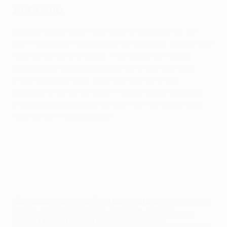
Zentrale
Bei einer Sitzung der Technischen Beobachter der
UEFA hob Steve Holland die Effektivität der Abwehr von
Arsenal hervor und sagte: "PSG hatte 75 Prozent
Ballbesitz und die vollständige Kontrolle über zwei
Drittel des Spielfelds, stieß aber am Rand des
Strafraums auf eine Mauer. Trotz all dieser Kontrolle
und dieses Ballbesitzes konnten sie nicht allzu viele
Torchancen herausspielen."
"Sie haben das ganze Spiel über verteidigt. Wir
Die Daten untermauern Hollands Aussage – sowohl in
haben uns kein bisschen verändert. Von der
der ersten Heatmap als auch in der zweiten Grafik
ersten Minute bis zum Schluss haben wir
unten. Im Vergleich zu allen bisherigen Spielen dieser