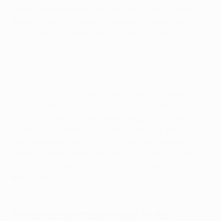
sollten wir anmerken, dass der Treffer von Arsenal in
der sechsten Minute eine Folge der Entscheidung von
Arteta war, Kai Havertz als zentralen Angreifer
aufzustellen.
Champions League Insight: Havertz' Einfluss als falsche Neun
Anstatt auf Viktor Gyökeres zu setzen, dessen
Vorstöße in die Tiefe im Halbfinale entscheidend
waren, entschied sich Arteta für den Deutschen, der
als falsche Neun mit viel Bewegungsfreiheit agierte.
Artetas Plan stellte die Pariser Abwehr, die mit
Manndeckung spielt, vor große Herausforderungen,
wie im obigen Video in der Szenen zu sehen ist, die zum
Tor führten, sowie bei der Chance für Havertz kurz vor
der Pause.
Arsenals Kompaktheit in der