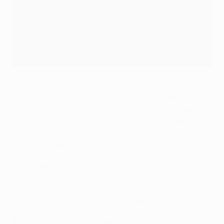
Die Heatmap verdeutlicht, inwieweit es Arsenal gelang,
diese Räume zu schließen. Paris spielte 534 Pässe in
der gegnerischen Hälfte gegen Arsenals Abwehrblock,
doch wie Luis Enrique bestätigte: "Wir konnten keine
Lücken finden, und es war sehr schwierig."
Die Tatsache, dass Arsenal sein Tor so früh erzielte,
machte es für Paris laut Luis Enrique deutlich
schwerer. Er fügte hinzu: "Das Spiel begann für sie
optimal. Danach wissen sie, wie man verteidigt."
Bevor wir uns mit dieser Abwehrleistung befassen,