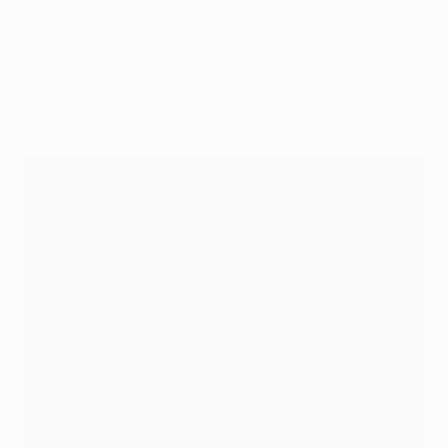
unseren Fußball gespielt."
Saison verzeichnete Paris die geringste Anzahl an
Abschlüssen direkt auf das gegnerische Gehäuse aus
Paris-Mittelfeldspieler Fabián Ruiz
dem Spiel heraus (keiner) und den niedrigsten xG-
Wert ohne Elfmeter (0,8).