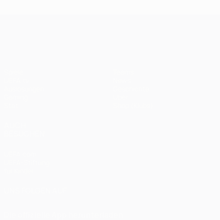
UEFA Champions League
Spiele
Teams
UEFA.tv
News
Auslosungen
Geschichte
Gaming
Über
Stat.
Shop (Klubs)
AUCH
BESUCHEN
UEFA.com
UEFA-Stiftung
für Kinder
UNS FOLGEN AUF
Die offizielle App herunterladen