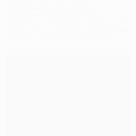
Arsenal-Trainer Mikel Arteta nach dem Spiel und
erklärte, er habe "noch nie zuvor" eine so
faszinierende Mischung aus kollektiver Organisation
und individueller Qualität gesehen. "Es ist sehr schwer,
sie zu dominieren", fügte er hinzu. "Deshalb muss man,
wenn das nicht gelingt, alle Räume dicht machen."