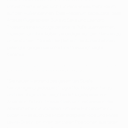
konzentrierte, ergab sich für Paris etwas mehr Raum
auf den Außenbahnen. Dies wiederum bedeutete, dass
Artetas Flügelspieler Bukayo Saka und Leandro
Trossard eine wichtige defensive Rolle übernehmen
mussten, um ihre Außenverteidiger auf den Flanken zu
unterstützen. "Sobald der Ball auf die Außenbahnen
gelangte, gingen sie sofort ins Pressing", sagte
Karanka.
Champions League Insight: Flügelspieler in der Abwehrarbeit
bei Arsenal von entscheidender Bedeutung
"Sie haben während des gesamten Spiels
hervorragend gedoppelt", fügte Roy Hodgson hinzu,
und das obige Video zeigt beide Flügelspieler von
Arsenal in Aktion. Trossard ließ sich zeitweise in die
Abwehrreihe zurückfallen, um eine Fünferkette zu
bilden – was auch die Mittelfeldspieler Rice und Myles
Lewis-Skelly von ihren zentralen Positionen aus taten.