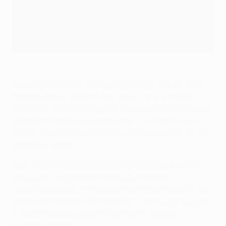
Aus dem folgenden Video geht deutlich hervor, dass
Arsenal darauf bedacht war, Paris in den zentralen
Bereichen des Spielfelds den Raum zu nehmen. Martin
Ødegaard fasste es so zusammen: "Wir hatten das
Gefühl, das Spiel gut im Griff zu haben, obwohl sie viel
Ballbesitz hatten."
Zum Thema Spielkontrolle merkte Aitor Karanka an,
dass aufgrund der Raumdeckung Arsenals
"Innenverteidiger ihre Positionen nicht verließen", als
die Pariser Stürmer sich freiliefen – genau dort, wo sie
in dieser Saison zuvor ihren Gegnern Schaden
zugefügt hatten.