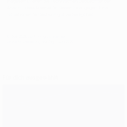
Insgesamt waren die Technischen Beobachter der
Ansicht, dass Arsenal "in diesen Eins-gegen-Eins-
Situationen fantastisch gut verteidigt hat".
© 1998-2026 UEFA. All rights reserved.
Letzte Aktualisierung: Montag, 1. Juni 2026
Für dich ausgewählt