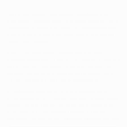
Der herausragende georgische Flügelspieler trug
maßgeblich dazu bei, dass Paris seinen
zweiten Titel in
Folge
holte: Er erzielte im gesamten Wettbewerb zehn
Tore und lieferte sechs Vorlagen, während er auf der
linken Seite glänzte.
Auch im Endspiel gegen Arsenal spielte er eine
entscheidende Rolle: Er wurde von Cristhian Mosquera
zu Fall gebracht, woraufhin Ousmane Dembélé den
Elfmeter verwandelte und damit den Ausgleich zum 1:1
für die Mannschaft von Luis Enrique erzielte.
Kvaratskhelis wohl beste Leistung zeigte er beim
unvergesslichen
5:4-Sieg im Halbfinal-Hinspiel gegen
Bayern
, als er mit einem Traumtor den Ausgleich zum
1:1 erzielte und in der zweiten Halbzeit mit einem
wuchtigen Schuss seinen Doppelpack perfekt machte.