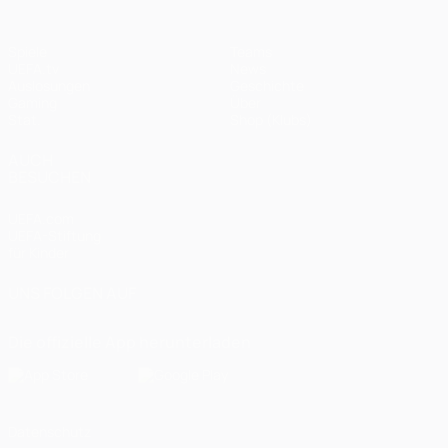
Spiele
Teams
UEFA.tv
News
Auslosungen
Geschichte
Gaming
Über
Stat.
Shop (Klubs)
AUCH
BESUCHEN
UEFA.com
UEFA-Stiftung
für Kinder
UNS FOLGEN AUF
Die offizielle App herunterladen
Datenschutz