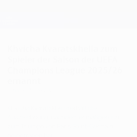
Direkt
zum
Hauptinhalt
Champions League Offiziell
Erhalten
Live-Ergebnisse &amp; Fantasy
UEFA Champions League
Khvicha Kvaratskhelia zum
Spieler der Saison der UEFA
Champions League 2025/26
ernannt
Sonntag, 31. Mai 2026
Khvicha Kvaratskhelia erhält die
Auszeichnung, nachdem er maßgeblich
zum Triumph von Paris Saint-Germain
beigetragen hat.