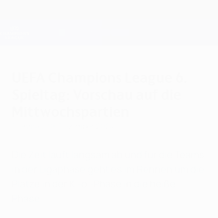
Direkt
zum
Hauptinhalt
Champions League Offiziell
Erhalten
Live-Ergebnisse &amp; Fantasy
UEFA Champions League
UEFA Champions League 6.
Spieltag: Vorschau auf die
Mittwochspartien
Dienstag, 10. Dezember 2024
Die Zeit läuft langsam ab und für die Teams
in der Ligaphase geht es im Rennen um die
Plätze in der K.-o.-Phase in die heiße
Phase.