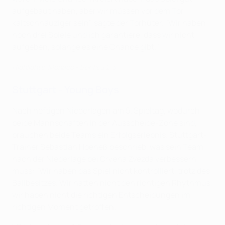
aufgebaut haben, aber wir müssen vor dem Tor
kaltschnäuziger sein", sagte der Torhüter. "Wir haben
noch drei Spiele und ich garantiere, dass wir nicht
aufgeben, solange es eine Chance gibt."
Highlights: Monaco - Benfica 2:3
Stuttgart - Young Boys
Nach heftigen Niederlagen am 5. Spieltag, wodurch
beide Mannschaften in der Ausscheide-Zone sind,
brauchen beide Teams ein Erfolgserlebnis. Stuttgart-
Trainer Sebastian Hoeneß beschrieb, was sein Team
nach der Niederlage bei Crvena Zvezda verbessern
muss: "Wir haben das Spiel nicht kontrolliert, trotz des
Ballbesitzes. Wir hatten nicht den richtigen Rhythmus,
wir haben nicht die richtigen Entscheidungen im
richtigen Moment getroffen.