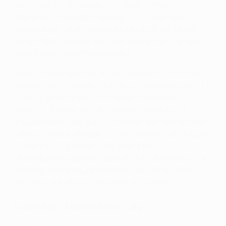
großes Lob für die Jungs. Wir haben Mentalität,
Charakter und Disziplin gezeigt und haben uns
angestrengt." Aber können sie das auch zu Hause?
Bisher haben sie zwei von zwei Spielen verloren und
dabei sieben Gegentore kassiert.
Sparta Prahas Trainer Lars Friis erwartet von seinen
Spielern eine Reaktion nach dem enttäuschenden 0:6
zuhause gegen Atleti. "Wir haben viele Fehler
gemacht, die man sich auf diesem Niveau nicht
erlauben kann", sagte er. "Wir haben den Ball verloren,
wenn wir versucht haben, zu kombinieren. Wir müssen
aufwachen." Es war erst das zweite Mal in 18
internationalen Spielen, dass die Tschechen kein Tor
erzielten, was darauf hindeutet, dass sie es offensiv
durchaus draufhaben, das Blatt zu wenden.
Juventus - Manchester City