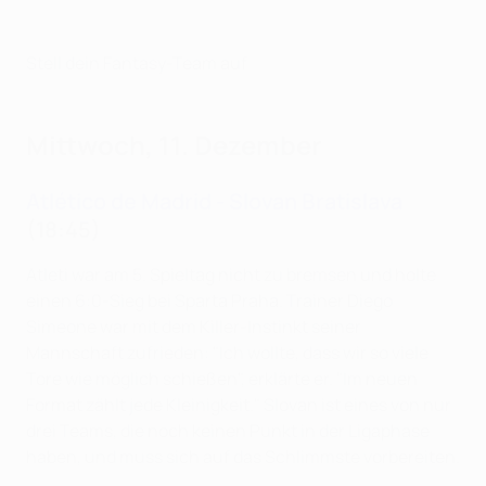
Stell dein Fantasy-Team auf
Mittwoch, 11. Dezember
Atlético de Madrid - Slovan Bratislava
(18:45)
Atleti war am 5. Spieltag nicht zu bremsen und holte
einen 6:0-Sieg bei Sparta Praha. Trainer Diego
Simeone war mit dem Killer-Instinkt seiner
Mannschaft zufrieden: "Ich wollte, dass wir so viele
Tore wie möglich schießen", erklärte er. "Im neuen
Format zählt jede Kleinigkeit." Slovan ist eines von nur
drei Teams, die noch keinen Punkt in der Ligaphase
haben, und muss sich auf das Schlimmste vorbereiten.