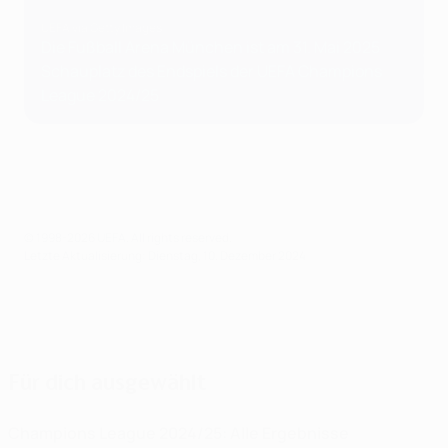
UEFA via Getty Images
Die Fußball Arena München ist am 31. Mai 2025
Schauplatz des Endspiels der UEFA Champions
League 2024/25
© 1998-2026 UEFA. All rights reserved.
Letzte Aktualisierung: Dienstag, 10. Dezember 2024
Für dich ausgewählt
Champions League 2024/25: Alle Ergebnisse