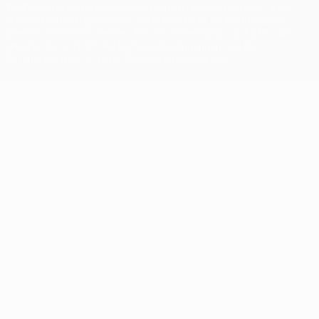
Wettbewerben sind geschützte Marken und/oder von der UEFA
urheberrechtlich geschützt. Sie dürfen nicht für kommerzielle
Zwecke verwendet werden. Mit der Verwendung von UEFA.com
erklären Sie sich mit den Nutzungsbedingungen und der
Datenschutzpolitik für die Website einverstanden.