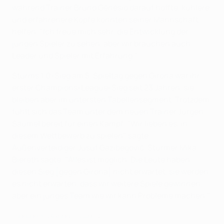
während Trainer Bruno Génésio darauf hoffte, kühlere
und erfahrenere Köpfe könnten seiner Mannschaft
helfen: "Ich freue mich sehr, die Entwicklung der
jungen Spieler zu sehen, aber wir brauchen auch
Leader und Spieler mit Erfahrung."
Sturms 1:0-Sieg am 5. Spieltag gegen Girona war ihr
erster Champions-League-Sieg seit 23 Jahren, sie
bleiben aber im untersten Tabellensegment. Trotzdem
fühlt sich das Team unter dem neuen Trainer Jürgen
Säumel bereit für einen Kampf: "Wir lieben es, in
diesem Wettbewerb zu spielen", sagte
Außenverteidiger Jusuf Gazibegović. Stürmer Mika
Biereth sagte: "Alles ist möglich. Die Leute haben
diesen Sieg [gegen Girona] nicht erwartet, sie werden
es nicht erwarten, dass wir weitere Spiele gewinnen,
aber ein junges Team wie wir kann Probleme machen."
Highlights: Bologna - Lille 1:2