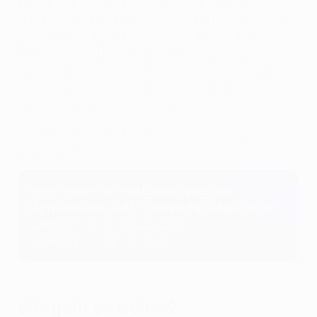
YB ist nach dem 1:6 gegen Atalanta noch punktlos,
aber es stehen noch Duelle gegen Celtic und Crvena
Zvezda an, wodurch es noch eine Chance auf eine
große Wende gibt. "Wir haben es versucht, aber
‚Atalanta war zu gut", sagte Verteidiger Lewin Blum. "Es
tut weh, aber wir können diese Saison in der
Champions League noch Punkte holen."
Alle Anstoßzeiten 21 Uhr MEZ wenn nicht anders
angegeben
Wann finden die restlichen Spiele der
Ligaphase der UEFA Champions League statt?
Spieltag 7: 21./22. Januar 2025
Spieltag 8: 29. Januar 2025
Wie geht es weiter?