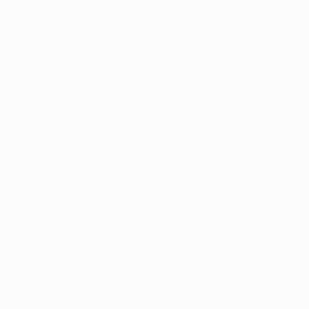
Vor dem 7. Spieltag haben die 36 Mannschaften ihre
längste Pause in dieser Saison, denn die nächsten
Partien finden erst am 21. Januar statt. Die Spiele
Benfica gegen Barcelona und Atleti gegen
Leverkusen gehören dann zu den Höhepunkten am
ersten Abend.
Paris und Manchester City gingen außerhalb der
Top-16 in den 6. Spieltag , so dass das Duell am 22.
Januar für beide von entscheidender Bedeutung ist.
Alle 36 Mannschaften spielen am 8. Spieltag zur
gleichen Uhrzeit und es warten einige spannende
Geschichten auf uns. Arne Slot kehrt in die
Niederlande zurück, wenn Liverpool nach Eindhoven
reist. Unterdessen ist Ángel Di María bei Juventus zu
Gast, bei dem Verein, den er verlassen hat, um sich
Gegner Benfica anzuschließen.