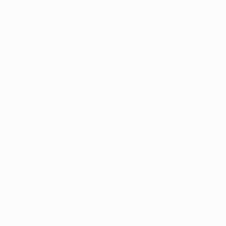
diese Marke mal in der Champions League erreichen
könnte. Jetzt bin ich mit Lionel Messi und Cristiano
Ronaldo in guter Gesellschaft." Lewandowski
verbrachte vier Jahre beim BVB und erzielte dann in
seiner Zeit bei den Bayern in 26 Spielen gegen seinen
Ex-Klub 27 Tore.
Robert Lewandowskis 101 Champions League Tore
Feyenoord - Sparta Praha
Beim beeindruckenden 3:3 gegen Manchester City
haben die Niederländer zum dritten Mal im dritten
Auswärtsspiel dieser Ligaphase drei Tore erzielt.
Trainer Brian Priske lobte sein Team, das auswärts
unter Druck bislang groß aufspielte. "Darüber
sprechen wir, wenn wir in der Champions League
spielen", sagte er. "In wichtigen Momenten musst du
kaltschnäuzig sein und deine Qualität zeigen, also