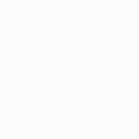
AC Milan - Crvena Zvezda
Milan konnte letztes Mal beim 3:2 gegen Slovan
Bratislava dem späten Druck des Gegners standhalten
und holte den dritten Champions-League-Sieg in
Folge. Mit dem Schlusspfiff blickte Paulo Fonseca
direkt in die Zukunft. "Wir müssen uns jetzt auf das
nächste Spiel konzentrieren," sagte der portugiesische
Trainer. "Unser Ziel ist es, eines der besten acht Teams
in der Ligaphase zu werden." Die Rossoneri sind in
sechs Pflichtspielen gegen Crvena Zvezda
ungeschlagen (2S, 4U), die Serben haben gerade aber
ihre beeindruckendste Partie seit langem absolviert.
Am 5. Spieltag holten sie mit Nachdruck ihre ersten
Punkte der Ligaphase: In Belgrad gab es gegen
Stuttgart nach einem frühen Rückstand fünf Tore
ohne Antwort. Trainer Vladan Milojević genoss die
"fabelhafte Nacht" und den "verdienten Sieg", der auf