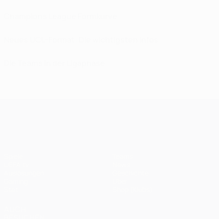
Champions League Formkurve
Neues UCL-Format: Die wichtigsten Infos
Die Teams in der Ligaphase
UEFA Champions League
Spiele
Teams
UEFA.tv
News
Auslosungen
Geschichte
Gaming
Über
Stat.
Shop (Klubs)
AUCH
BESUCHEN