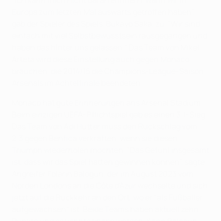
"Ich kann mich nicht daran erinnern, wann wir in
Europa zum letzten Mal auswärts getroffen haben",
gab der Spieler des Spiels, Bukayo Saka, zu. "Wir sind
einfach mit viel Selbstbewusstsein rausgegangen und
haben das hinter uns gelassen." Das Team von Mikel
Arteta wird diese Einstellung auch gegen Monaco
brauchen, die 2014/15 die Champions-League-Saison
Arsenals im Achtelfinale beendeten.
Monaco hat gute Erinnerungen ans Arsenal Stadium:
Beim einzigen UEFA-Pflichtspiel gab es einen 3:1-Sieg.
Das Team von Adi Hütter muss den Rückschlag vom
2:3 gegen Benfica verkraften, wenn sie diesen
Triumph wiederholen möchten. "Das Gefühl insgesamt
ist, dass wir das Spiel hätten gewinnen können", sagte
Angreifer Folarin Balogun, der im August 2023 vom
Norden Londons an die Côte d'Azur wechselte und sich
jetzt auf die Rückkehr an den Ort, wo er "als Fußballer
aufgewachsen" ist. Beide Teams haben aktuell zehn