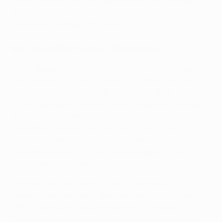
Punkte und es könnte knapp werden. Kann Balogun
bei seiner Rückkehr triumphieren oder wird es der
zweite Rückschlag für Monaco?
Borussia Dortmund - Barcelona
"Fünf Spiele, zwölf Punkte – darauf können wir stolz
sein", sagte Dortmund-Trainer Nuri Sahin über die
bisherige Spielzeit des BVB. Der Gegner am 6. Spieltag
ist kein geringerer als Barcelona, die die gleiche Bilanz
aufzuweisen haben. Alte Freundschaften und
Rivalitäten werden hier zum Thema, denn Sahin
spielte für Barcelonas Erzrivalen Real Madrid und
Barcelonas Hansi Flick war sowohl Spieler als auch
Trainer beim FC Bayern.
Und dann gibt es natürlich auch noch Robert
Lewandowski, der am 5. Spieltag sein 100. Tor in der
UEFA Champions League erzielt hat und sagte:
"Manchmal habe ich nicht daran geglaubt, dass ich