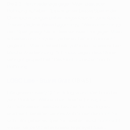
Die 2:3-Heimniederlage gegen Milan lässt aber
Hoffnung aufleben. "Es war unser bestes Spiel in der
Champions League bisher", sagte Kapitän Juraj Kucka.
Trainer Vladimír Weiss fügte hinzu: "Wenn man mir vor
dem Spiel gesagt hätte, dass wir zwei Tore gegen Milan
schießen und trotzdem verlieren, hätte ich es nicht
geglaubt." Milans Rafael Leão zollte dem slowakischen
Meister Anerkennung: "Ich muss sagen, dass Slovan
sehr gut gespielt hat." Das Fazit: Es besteht noch
Hoffnung.
LOSC Lille - Sturm Graz
(18:45)
Lille gewann zuletzt 2:1 in Bologna und steht nun bei
zehn Punkten. Während ein direkter Einzug ins
Achtelfinale ein realistisches Ziel für Les Dogues
erscheint, behalten sie ihre Ambitionen dennoch für
sich. "Wir gehen es Spiel für Spiel an, es ist noch nicht
vorbei", sagte Mittelfeldspieler Ngal'ayel Mukau,