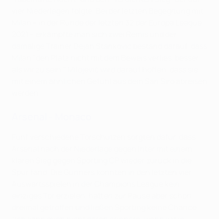
vier Niederlagen folgte. Bei der letzten Begegnung mit
Milan – in der Runde der letzten 32 der Europa League
2021 – erkämpfte man sich zwei Remis und der
damalige Trainer Dejan Stanković bestand darauf, dass
Milan "den Platz nicht mit dem Beweis verlies, besser
als wir zu sein." Milojević wird darauf hoffen, dass sie
mit einem ähnlichen Gefühl aus dem San Siro abreisen
werden.
Arsenal - Monaco
Fünf verschiedene Torschützen sorgten dafür, dass
Arsenal nach der Niederlage gegen Inter mit einem
klaren Sieg gegen Sporting CP wieder zurück in die
Spur fand. Die Gunners konnten in den letzten vier
Auswärtsspielen in der Champions League kein
einziges Tor erzielen, hatten zur Pause aber schon
dreimal getroffen und ließen Sporting keine Chance.