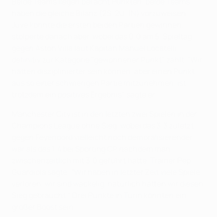
Beide Teams liegen bei acht Punkten, beide Teams
haben die gleiche Bilanz (2S, 2U, 1N) vorzuweisen.
Juve konnte die ersten beiden Partien gewinnen,
stolperte danach aber, wobei das 0:0 am 5. Spieltag
gegen Aston Villa laut Kapitän Manuel Locatelli
definitiv zur Kategorie "gewonnener Punkt" zählt. "Wir
hätten disziplinierter sein können, aber einen Punkt
aus so einer schwierigen Partie mitzunehmen, ist
trotzdem ein positives Ergebnis", sagte er.
Manchester City ist in den letzten zwei Spielen in der
Champions League ohne Sieg, wobei das 3:3 zuletzt
gegen Feyenoord vielleicht noch demoralisierender
war als das 1:4 bei Sporting CP, nachdem man
zwischenzeitlich mit 3:0 geführt hatte. Trainer Pep
Guardiola sagte: "Wir haben in letzter Zeit viele Spiele
verloren, wir sind wackelig, natürlich hätten wir diesen
Sieg gebraucht." Drei Punkte in Turin könnten ein
großer Boost sein.