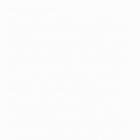
Benfica - Bologna
Benfica holte beim dramatischen 3:2 in Monaco den
dritten Sieg in der Ligaphase, aber Tomás Araújo denkt,
dass sie diese Form nur aufrechterhalten können,
wenn sie weiter so spielen wie in der zweiten Halbzeit
im Stade Louis II. "Wir hätten [in der ersten Halbzeit]
defensiv besser sein können. Wir haben ein bisschen
das Momentum verloren, das Timing im Eins-gegen-
Eins, und haben viele Fouls begangen", sagte der
Verteidiger. "In der zweiten Halbzeit waren wir
diesbezüglich viel besser, sind früher an den Ball
gekommen und sind sie besser angegangen."
Bologna liegt nach der Niederlage gegen Lille nun fünf
Punkte außerhalb der Play-off-Plätze und Lukasz
Skorupski weiß, dass sie sich keine Fehler mehr leisten
können. "Diese Niederlage tut weh, weil wir im Spiel
waren, viele Chancen kreiert haben, das Spiel gut