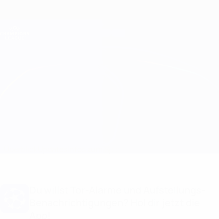
Direkt
zum
Hauptinhalt
Champions League Offiziell
Erhalten
Live-Ergebnisse &amp; Fantasy
UEFA Champions League
Benfica vs Bologna
Überblick
Updates
Infos zum Spiel
Du willst Tor-Alarme und Aufstellungs-
Benachrichtigungen? Hol dir jetzt die
App!