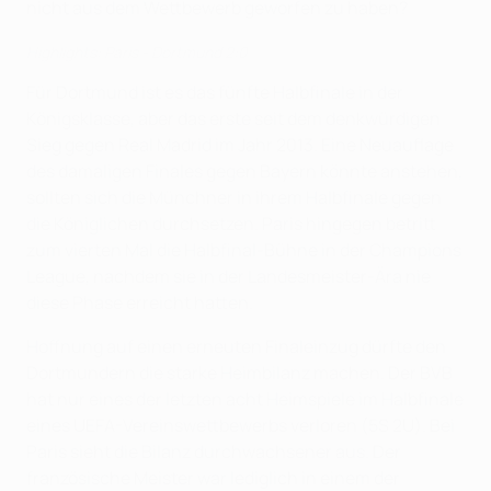
nicht aus dem Wettbewerb geworfen zu haben?
Highlights: Paris - Dortmund 2:0
Für Dortmund ist es das fünfte Halbfinale in der
Königsklasse, aber das erste seit dem denkwürdigen
Sieg gegen Real Madrid im Jahr 2013. Eine Neuauflage
des damaligen Finales gegen Bayern könnte anstehen,
sollten sich die Münchner in ihrem Halbfinale gegen
die Königlichen durchsetzen. Paris hingegen betritt
zum vierten Mal die Halbfinal-Bühne in der Champions
League, nachdem sie in der Landesmeister-Ära nie
diese Phase erreicht hatten.
Hoffnung auf einen erneuten Finaleinzug dürfte den
Dortmundern die starke Heimbilanz machen. Der BVB
hat nur eines der letzten acht Heimspiele im Halbfinale
eines UEFA-Vereinswettbewerbs verloren (5S 2U). Bei
Paris sieht die Bilanz durchwachsener aus. Der
französische Meister war lediglich in einem der