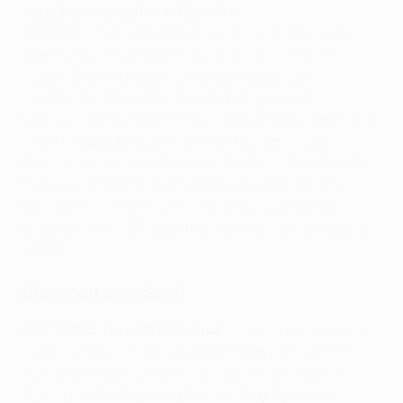
Alex Clementson, Paris-Reporter
Nach dem Triumph über Barcelona und der Freude
über den 12. Titel in der Ligue 1 kann sich Paris mit
neuem Elan und Optimismus auf dieses Spiel
vorbereiten. Die Vorzeichen stehen gut für die
Mannschaft von Luis Enrique, die sich durch den Sieg
in der Gruppenphase gegen den Bundesligisten
Auftrieb verschafft hat. Unter dem Spanier haben die
Franzosen mehr Reife und taktisches Verständnis
bewiesen als in den vergangenen Spielzeiten. Die
aufgekommene Gelassenheit könnte sie ins Endspiel
führen.
Stimmen zum Spiel
Edin Terzić, Trainer Dortmund
: "In der Gruppenphase
haben wir in unserem Stadion ein komplett anderes
Spiel gegen Paris gesehen. Es war ein sehr offenes
Spiel, in dem wir etwas näher am Sieg dran waren.