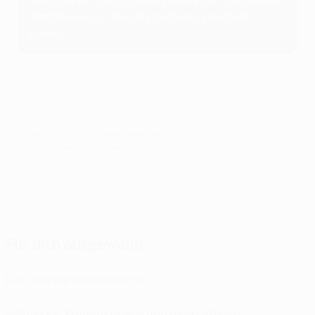
wenn sie sich nicht bereits über ihren nationalen
Wettbewerb für die Königsklasse qualifiziert
haben.
© 1998-2026 UEFA. All rights reserved.
Letzte Aktualisierung: Dienstag, 30. April 2024
Für dich ausgewählt
Das sind die Halbfinalisten
Halbfinale: Frühere Duelle und direkte Bilanz