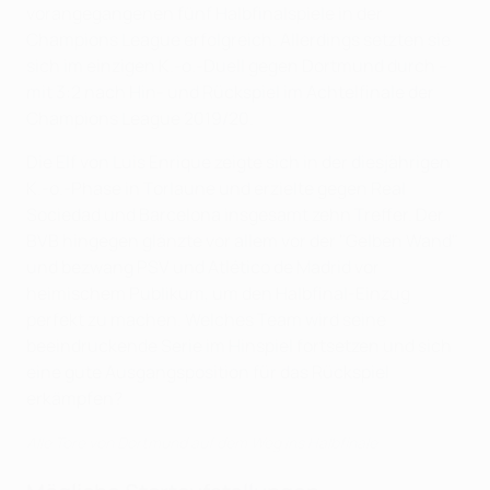
vorangegangenen fünf Halbfinalspiele in der
Champions League erfolgreich. Allerdings setzten sie
sich im einzigen K.-o.-Duell gegen Dortmund durch –
mit 3:2 nach Hin- und Rückspiel im Achtelfinale der
Champions League 2019/20.
Die Elf von Luis Enrique zeigte sich in der diesjährigen
K.-o.-Phase in Torlaune und erzielte gegen Real
Sociedad und Barcelona insgesamt zehn Treffer. Der
BVB hingegen glänzte vor allem vor der "Gelben Wand"
und bezwang PSV und Atlético de Madrid vor
heimischem Publikum, um den Halbfinal-Einzug
perfekt zu machen. Welches Team wird seine
beeindruckende Serie im Hinspiel fortsetzen und sich
eine gute Ausgangsposition für das Rückspiel
erkämpfen?
Alle Tore von Dortmund auf dem Weg ins Halbfinale