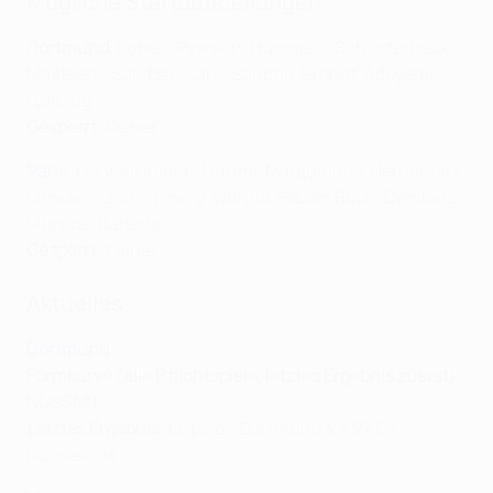
Mögliche Startaufstellungen
Dortmund
: Kobel - Ryerson, Hummels, Schlotterbeck,
Maatsen - Sabitzer, Can - Sancho, Brandt, Adeyemi -
Füllkrug
Gesperrt:
Keiner
Paris
: Donnarumma - Hakimi, Marquinhos, Hernández,
Mendes - Zaïre-Emery, Vitinha, Fabián Ruiz - Dembélé,
Mbappé, Barcola
Gesperrt:
Keiner
Aktuelles
Dortmund
Formkurve (alle Pflichtspiele, letztes Ergebnis zuerst)
:
NUSSNN
Letztes Ergebnis
: Leipzig - Dortmund 4:1, 27.04.,
Bundesliga