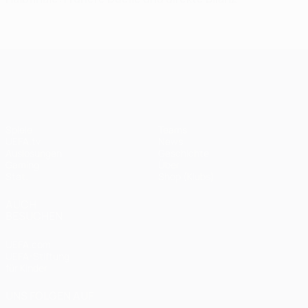
UEFA Champions League
Spiele
Teams
UEFA.tv
News
Auslosungen
Geschichte
Gaming
Über
Stat.
Shop (Klubs)
AUCH
BESUCHEN
UEFA.com
UEFA-Stiftung
für Kinder
UNS FOLGEN AUF