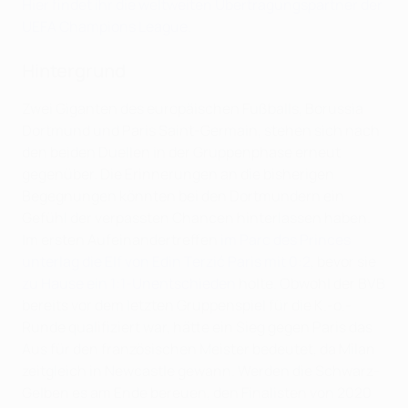
Hier findet ihr die weltweiten Übertragungspartner der
UEFA Champions League.
Hintergrund
Zwei Giganten des europäischen Fußballs, Borussia
Dortmund und Paris Saint-Germain, stehen sich nach
den beiden Duellen in der Gruppenphase erneut
gegenüber. Die Erinnerungen an die bisherigen
Begegnungen könnten bei den Dortmundern ein
Gefühl der verpassten Chancen hinterlassen haben.
Im ersten Aufeinandertreffen
im Parc des Princes
unterlag die Elf von Edin Terzić Paris mit 0:2
, bevor sie
zu Hause ein 1:1-Unentschieden
holte. Obwohl der BVB
bereits vor dem letzten Gruppenspiel für die K.-o.-
Runde qualifiziert war, hätte ein Sieg gegen Paris das
Aus für den französischen Meister bedeutet, da Milan
zeitgleich in Newcastle gewann. Werden die Schwarz-
Gelben es am Ende bereuen, den Finalisten von 2020