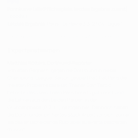
Paris
Formkurve (alle Pflichtspiele, letztes Ergebnis zuerst)
:
USSSNU
Letztes Ergebnis
: Paris - Le Havre 3:3, 27.04., Ligue 1
Der Weg von Paris Saint-Germain ins Halbfinale: Jedes Tor
Expertenstimmen
Matthias Rötters, Dortmund-Reporter
Von allen Gegnern, gegen die Dortmund in dieser
Champions-League-Saison gespielt hat, hat Paris die
meisten Probleme bereitet. Trainer Edin Terzić
betonte, dass sein Team Paris bereits gut kennt und
die Lehren aus den beiden Partien in der
Gruppenphase (0:2, 1:1) gezogen hat. Dennoch haben
die Dortmunder ein hartes Stück Arbeit vor sich, zumal
sie das entscheidende Rückspiel auswärts bestreiten
müssen.