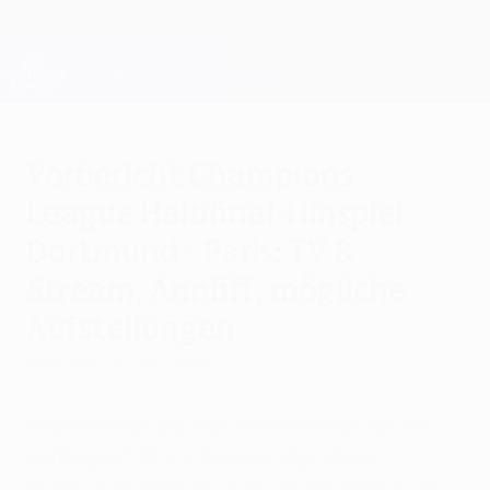
Direkt
zum
Hauptinhalt
Champions League Offiziell
Erhalten
Live-Ergebnisse &amp; Fantasy
UEFA Champions League
Vorbericht Champions
League Halbfinal-Hinspiel
Dortmund - Paris: TV &
Stream, Anpfiff, mögliche
Aufstellungen
Dienstag, 30. April 2024
Wann steigt die Partie? Wie kann ich sie
verfolgen? Wie sind die möglichen
Aufstellungen? Alles Wissenswerte zum