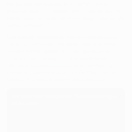
Paris präsentiert sich aktuell in Topform und wir
brauchen eine noch bessere Leistung als damals. Wir
haben Selbstvertrauen und wollen zeigen, dass wir uns
verbessert haben."
Luis Enrique, Trainer Paris
: "Das wird eine sehr gute
Show! Es könnte viele Tore geben, weil wir es immer
wieder schaffen, gefährlich in den gegnerischen
Strafraum einzudringen. Es ist eine wunderbare
Sache, ein besonderes Spiel in einem einzigartigen
Stadion in Europa zu erleben und die Möglichkeit zu
haben, für unsere Fans das Finale zu erreichen."
Wo findet das Endspiel der Champions League
2024 statt?