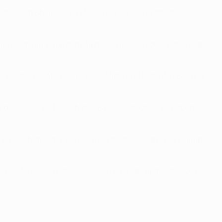
 und einem Steilpass von Maxence Caqueret tauchte
chten Seite im Strafraum Alphonso Davies sowie David Alaba
on der rechten Seite in die Mitte und jagte den Ball aus
n der linken Seite flach den zweiten Pfosten, wo Robert
nd erarbeitete sich Chancen. Die beste vergab Toko Ekambi,
 Für den Polen war es der 15. Treffer der laufenden UCL-