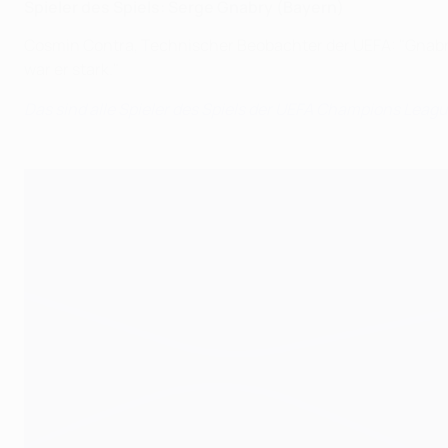
Spieler des Spiels: Serge Gnabry (Bayern)
Cosmin Contra, Technischer Beobachter der UEFA: "Gnabry
war er stark."
Das sind alle Spieler des Spiels der UEFA Champions Leag