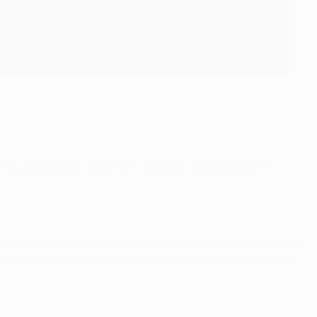
nde teuer bezahlen. Lyon kann Lissabon zwar erhobenen
nd zieht damit ins Finale der Champions League ein. Serge
 Saison weiter auf den Spuren des Rekordes von Cristiano