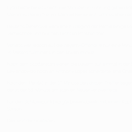
Lyon hätte bereits nach vier Minuten in Führung gehen k
Memphis Depay frei vor Manuel Neuer auf, schoss aber rec
Bayerns Defensive wackelte zu Beginn der Partie einige Ma
vernaschte und nur den rechten Pfosten traf.
Verlass war jedoch auf die Bayern-Offensive nur eine Minu
16 Metern fulminant in den linken Winkel.
Nach dem Stotterstart waren die Bayern auf einmal in der S
Lewandowski noch an Anthony Lopes scheiterte, ehe Gnab
Nachdem Perišić in der 51. Minute den dritten Treffer lieg
der in der 58. Minute am starken Neuer verzweifelte.
Für den Schlusspunkt sorgte Lewandowski mit einem Kopfbal
Saison.
Das sind die Finalisten