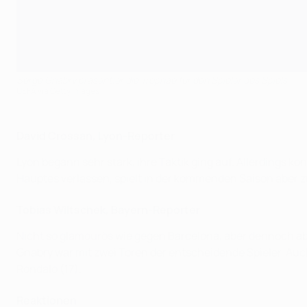
Serge Gnabry präsentier die Trophäe für den Spieler des Spiels
UEFA via Getty Images
David Crossan, Lyon-Reporter
Lyon begann sehr stark, ihre Taktik ging auf. Allerdings
Hauptes verlassen, spielt in der kommenden Saison aber z
Tobias Wiltschek, Bayern-Reporter
Nicht so glamourös wie gegen Barcelona, aber dennoch abs
Gnabry war mit zwei Toren der entscheidende Spieler. Auch
Rondalo (17).
Reaktionen