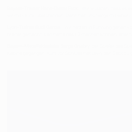
Bayern-Trainer Hans-Dieter Flick:
"Wir wussten, dass es ei
wir mit Glück überstanden. Dann hat uns Serge mit einer 
Lyon-Trainer Rudi Garcia:
"Wir hätten in Führung gehen kön
breiter gemacht. Karl hätte das 1:2 machen können, aber 
Bayern-Mittelfeldspieler Serge Gnabry
, der Spieler des Sp
Kabine gegangen. Kurz vor Schluss hat Lewy den Sack zu 