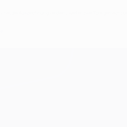
 hat die Auszeichnung verdient, weil er zwei Tore gemacht un
ue
.