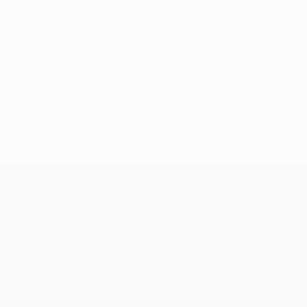
n sehr schwieriges Spiel wird. Lyon hat in den Spielen zuvor g
Einzelaktion in Führung gebracht. Das hat uns ein bisschen m
nen. Aber durch Gnabrys Geniestreich ahben sie dann das 1:0 
Neuer konnte parieren. Ich denke, die Bayern können froh sein
iels: "Am Anfang hatten wir etwas Glück, als sie den Pfosten g
gemacht. Jetzt wollen wir den Wettbewerb gewinnen."