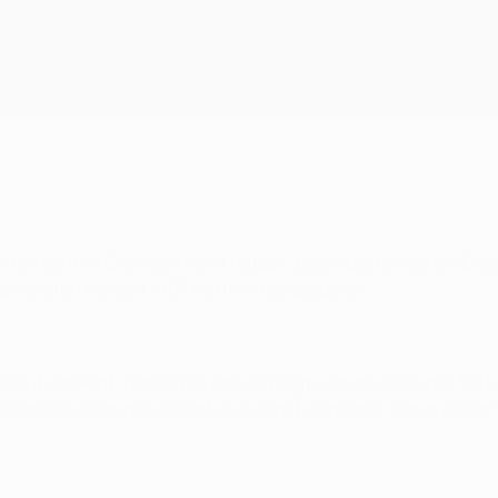
 konnten sie ihre Chancen nicht nutzen. Das mussten sie am E
um ersten Mal seit 1997 nicht im Europapokal.
olut verdient: Der FC Bayerns schlägt Lyon deutlich mit 3:0 u
 Robert Lewandowski traf und ist mit seinem 15. Tor in dieser