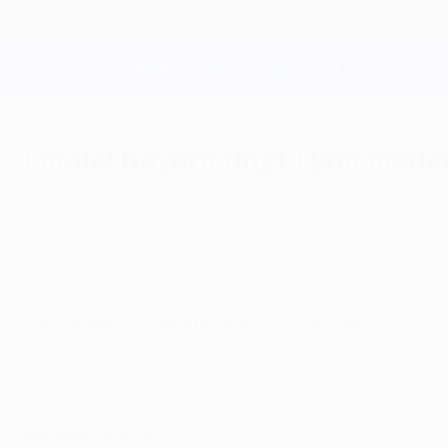
Direkt
zum
Hauptinhalt
Champions League Offiziell
Live-Ergebnisse &amp; Fantasy
UEFA Champions League
Finale! Bayern ringt Lyon niede
Mittwoch, 19. August 2020
Der FC Bayern zieht ins Endspiel ein und trifft 
Highlights: Lyon - Bayern 0:3
Lyon - Bayern: Der Blog mit allen Informationen
Das Spiel in Kürze