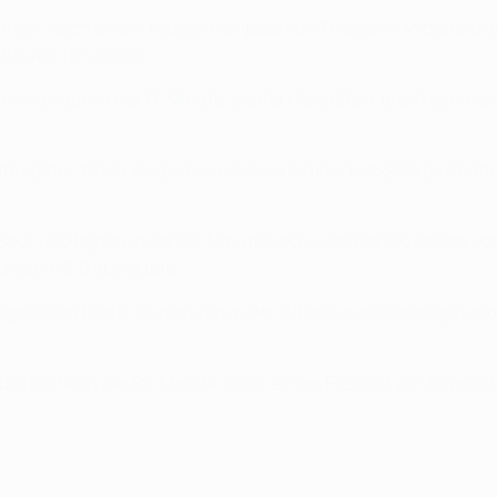
önnen: Nach einem fatalen Fehlpass von Thiago im Mittelfeld
hts am Tor vorbei.
le, so auch in der 17. Minute, als Karl Toko Ekambi auf der re
te später: Nach Zuspiel von Joshua Kimmich zog Serge Gnabry v
pur und legten in der 33. Minute nach. Ivan Perišić passte vo
ry zum 2:0 abstaubte.
engelassen hatte, wurde Lyon in der Offensive zielstrebiger u
ltreffer in der 88. Minute, nach einem Freistoß von Kimmich.