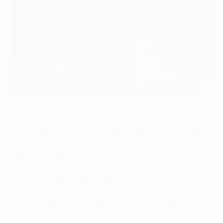
Real Madrids Luka Modrić (2, v.r.) in Aktion gegen Ajax
©Getty Images
Nachdem er beim 4:1-Sieg gegen den AFC Ajax die
Player Rater-Wertung von UEFA.com gewonnen hatte,
sagte Luka Modrić, Mittelfeldspieler von Real Madrid CF,
dass seine Mannschaft Favorit auf den Gewinn der
UEFA Champions League ist. Kaká indes freute sich,
dass er nun der beste brasilianische Torschütze im
Wettbewerb ist, während Ajax-Verteidiger Daley
Blind über die neuen Ziele seiner Mannschaft sprach:
das Finale der UEFA Europa League im eigenen