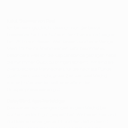
Kaká, Stürmer von Real
Ich bin sehr glücklich, dass ich nun der beste
brasilianische Torschütze in der Champions League
bin. 28 Tore in diesem Wettbewerb sind eine Menge.
Mein Tor heute Abend war ein sehr besonderes,
besonders, weil ich die Kapitänsbinde getragen habe,
die mir immer Glück zu bringen scheint. Wir sind als
zweitplatzierte Mannschaft für die nächste Runde
qualifiziert, was nicht unser Ziel war, weil Madrid
immer Erster werden will, aber alle in der
Gruppenphase waren gut.
Daley Blind, Ajax-Verteidiger
Das war ein schwieriges Spiel, in dem Madrid bei
Kontern wirklich gut gespielt hat. Wir haben hier und
dort kleine Fehler gemacht und den Ball zu leicht