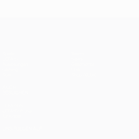
UEFA Champions League
Spiele
Teams
UEFA.tv
News
Auslosungen
Geschichte
Gaming
Über
Stat.
Shop (Klubs)
AUCH
BESUCHEN
UEFA.com
UEFA-Stiftung
für Kinder
UNS FOLGEN AUF