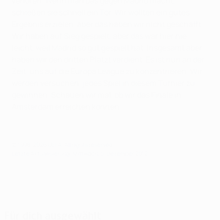
verloren. Wenn man das gegen Madrid macht,
schießen sie schnell ein Tor. Wir wollten ein gutes
Ergebnis erzielen, aber das haben wir nicht geschafft.
Wir haben auf Sieg gespielt, aber das war hier nie
leicht, weil Madrid so gut gespielt hat. Insgesamt aber
haben wir den dritten Platzt verdient. Es ist nun an der
Zeit, uns auf die Europa League zu konzentrieren. Wir
werden versuchen, jedes Spiel in diesem Turnier zu
gewinnen. Schauen wir mal, ob wir das Finale in
Amsterdam erreichen können.
© 1998-2026 UEFA. All rights reserved.
Letzte Aktualisierung: Mittwoch, 5. Dezember 2012
Für dich ausgewählt