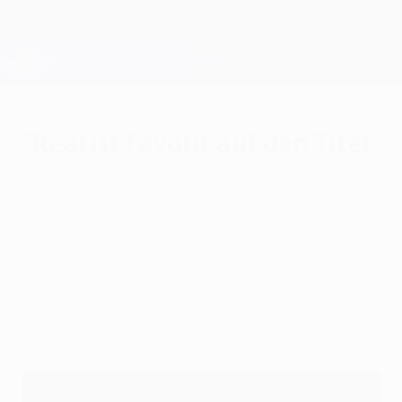
Direkt
zum
Hauptinhalt
Champions League Offiziell
Erhalten
Live-Ergebnisse &amp; Fantasy
UEFA Champions League
"Real ist Favorit auf den Titel"
Mittwoch, 5. Dezember 2012
von Paul Bryan
Real Madrid CF hat zwar nur als
zweitplatziertes Team das Achtelfinale der
UEFA Champions League erreicht, aber
Luka Modrić spricht davon, dass seine
Mannschaft Favorit auf den Titel ist.