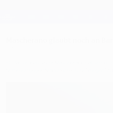
Direkt
zum
Hauptinhalt
Champions League Offiziell
Live-Ergebnisse &amp; Fantasy
UEFA Champions League
Mascherano glaubt noch an Ba
Dienstag, 11. März 2014
von Lucy Turner
FC Barcelonas Javier Mascherano hat seine T
Mittwoch gegen Manchester City "Vollgas" zu