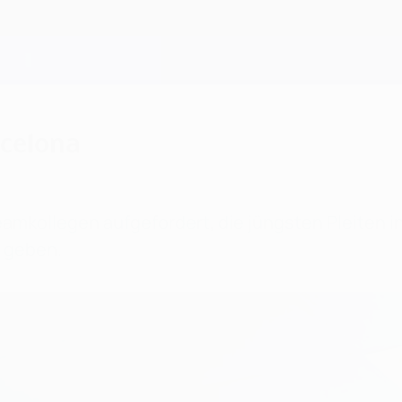
rcelona
eamkollegen aufgefordert, die jüngsten Pleiten 
 geben.