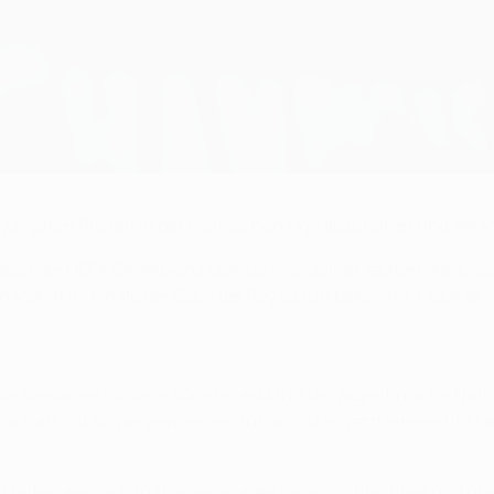
e jüngsten Pleiten in der heimischen Liga abzuhaken und am M
spiel der UEFA Champions League zwei seiner letzten drei Ligas
n Monat im Finale der Copa del Rey zu tun bekommt. Doch all 
die Saison entwickeln könnte", erklärte der argentinische Natio
chaft hat so viel gewonnen, für uns ist es jetzt eine echte H
e Medien einige Situationen gnadenlos ausschlachten und übe