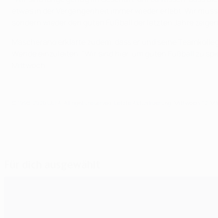
etwas in der Vergangenheit immer wieder erlebt. Wir müssen 
sondern wieder den guten Fußball der letzten Jahre zeigen.
Mascherano erklärte zudem, dass er und seine Teamkollegen
Wende einzuleiten. "Wir sind hier, um guten Fußball zu s
Mittwoch.
© 1998-2026 UEFA. All rights reserved.
Letzte Aktualisierung: Mittwoch, 12. M
Für dich ausgewählt