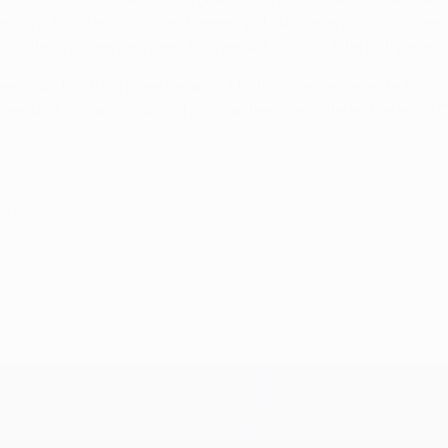
uns nur darauf konzentrieren, gut zu spielen, so wie in den le
 Sollte uns dies gelingen, können wir um drei Titel mitspielen.
 – und nicht Trainer Gerardo Martino, der seine erste Saison i
pielen und die Fans glücklich zu machen", betonte er. Die er
ärz 2014