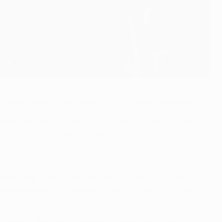
ittwoch gegen Manchester City FC "Vollgas" zu geben.
piele verloren und liegt jetzt schon vier Punkte hinter
das ficht Mascherano nicht an.
nalspieler. "Jetzt haben wir die Möglichkeit, Großes zu
erausforderung, zu beweisen, dass wir nach wie vor ein
rtreiben, aber damit müssen wir leben. Wir haben so