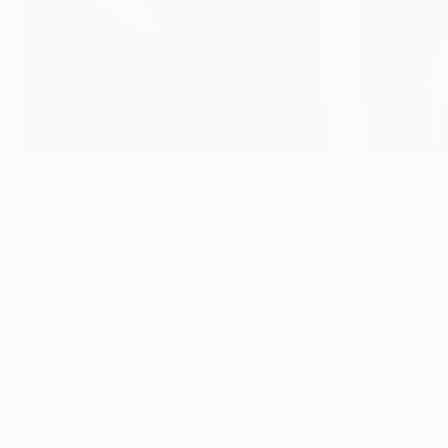
Javier Mascherano glaubt noch an ein Happy End für Barcelona
©AFP/Getty Images
Javier Mascherano hat den FC Barcelona aufgefordert, di
Barcelona hat seit dem 2:0-Sieg bei City im Achtelfinalhin
dem Erzrivalen Real Madrid CF, mit dem man es im nächste
"Am Begin einer Saison stellt man sich gerne vor, wie sich 
schaffen, aber dazu müssen wir Vollgas geben. Diese Manns
richtig gutes Team sind."
"Wir sind lange genug im Geschäft, um zu wissen, dass di