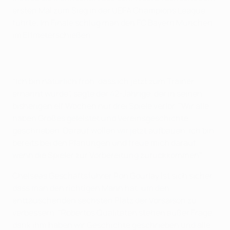
ersten Mal zum Sieg in der UEFA Champions League
führte. Im Finale schlug man den FC Bayern München
im Elfmeterschießen.
"Ich bin natürlich froh, dass ich jetzt zum Trainer
ernannt wurde", sagte der 42-Jährige, der in seinen
bisherigen elf Wochen nur drei Spiele verlor. "Wir alle
haben Großes geleistet und Vereinsgeschichte
geschrieben. Darauf wollen wir jetzt aufbauen, ich bin
bereits bei den Planungen und freue mich darauf,
wenn die Spieler zur Vorbereitung zurückkommen"
Chelseas Geschäftsführer Ron Gourlay ist sich sicher,
dass man den richtigen Mann hat, um den
enttäuschenden sechsten Platz der Vorsaison zu
verbessern. "Robertos Qualitäten stehen außer Frage,
dank ihm haben wir Geschichte geschrieben und alle,