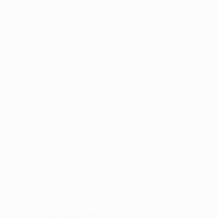
der Klubbesitzer und der Vorstand, sind von seiner
Arbeit überzeugt", sagte er.
"Als wir ihn im März fragten, ob er übernehmen
möchte, dachten wir, er wäre ein junger Trainer, der
viel zu bieten hat. Und die Art und Weise, wie er mit
uns, den Spielern und dem Betreuerstab gearbeitet
hat, und die Erfolge, die dann kamen, machten ihn
dann natürlich zur ersten Wahl, als es darum ging,
einen neuen Trainer zu bestimmen."
© 1998-2026 UEFA. All rights reserved.
Letzte Aktualisierung: Mittwoch, 13. Juni 2012
Für dich ausgewählt