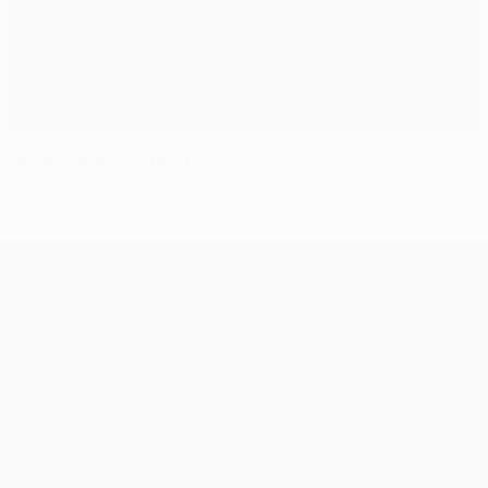
Neuer Name auf dem Pokal
UEFA Champions League
Spiele
Teams
UEFA.tv
News
Auslosungen
Geschichte
Gaming
Über
Stat.
Shop (Klubs)
AUCH