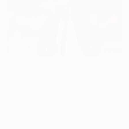
Chelsea hat Roberto Di Matteo einen Zweijahresvertrag
gegeben
©Getty Images
UEFA-Champions-League-Sieger Chelsea FC hat
bestätigt, dass Interimstrainer Roberto Di Matteo nun
Cheftrainer ist und einen Zweijahresvertrag erhält.
Der ehemalige italienische Mittelfeldspieler übernahm
im März vorläufig das Amt von André Villas-Boas. Mit
ihm gewann das Team zum siebten Mal den FA Cup.
Doch das Beste folgte erst zwei Monate später, als Di
Matteo die Mannschaft aus dem Westen Londons zum