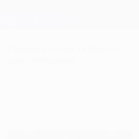
Direkt
zum
Hauptinhalt
Champions League Offiziell
Erhalten
Live-Ergebnisse &amp; Fantasy
UEFA Champions League
Chelsea ernennt Di Matteo
zum Cheftrainer
Mittwoch, 13. Juni 2012
UEFA-Champions-League-Sieger Chelsea
FC hat bestätigt, dass Interimstrainer
Roberto Di Matteo nun Cheftrainer ist und
einen Zweijahresvertrag erhält.