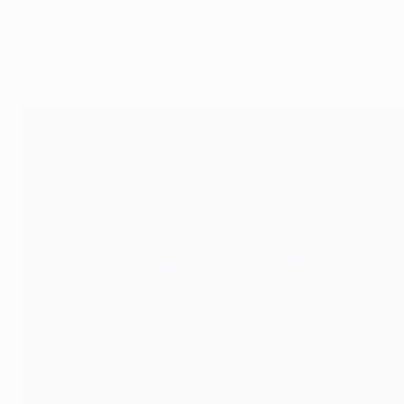
2015 haben wir das Spiel verloren, als Barcelona eigentli
Suárez hat abgestaubt.