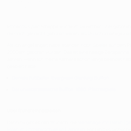
Youngster Kylian Mbappé
©AFP/Getty Images
Monacos Kylian Mbappé wurde im Dezember 1998 geboren. Ich
die noch gar nicht geboren waren, als Du schon einige Zei
Als ich angefangen habe, standen noch Spieler auf dem Pla
2000ern geboren wurden. Das ist eine riesige Zeitspanne. 
Jahren, wenn ich meine Karriere schon lange beendet habe
gespielt habe.
Geniale Fußballer: Evergreen Gianluigi Buffon
Der unwiderstehliche Buffon: 1000. Pflichtspiele
Über frühere Finalpleiten:
Definitiv gibt es den Wunsch, die
Niederlage von Berlin [g
Milan im Elfmeterschießen] verloren
. Mir fehlt es sicher n