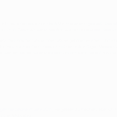
 hatte damals schon die WM in Frankreich gespielt. Das ist d
t im Profi-Geschäft warst. Neulich wurde mir bewusst, dass ic
tz, die Ende der 1950er oder 1960er geboren wurden. Und ich 
Es freut mich einfach, dass ich mit den zukünftigen Messis, 
, werden sie die Superstars sein und ich kann darauf zurückb
egen Barcelona im Jahr 2015]
vergessen zu machen, aber ich h
icht an Motivation.