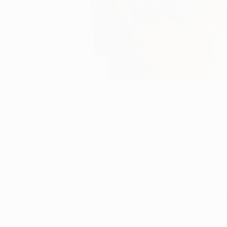
uten bei Monacos Auswärtsspiel gegen Manchester City habe ic
nd richtig gut!" Ich will damit verdeutlichen, wie viel Respekt
 und Erfahrung. Uns ist bewusst, dass wir nur dann eine Chan
tens so knifflig wird wie Barcelona.