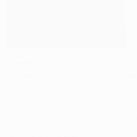
Gianluigi Buffon nach dem verlorenen Finale 2015
©Getty Images
Über Monaco:
Ich verrate mal ein kleines Geheimnis. Nach rund 30 Min
"Hey, diese Truppe könnte es bis zum Finale schaffen, die si
energiegeladenen Fußball.
Es ist eine physisch starke Mannschaft mit viel Qualität
Hürde überspringen, die in fußballerischer Hinsicht mindes
Über seine Form im Alter von 39: