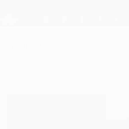
Direkt
zum
Hauptinhalt
Champions League Offiziell
Live-Ergebnisse &amp; Fantasy
UEFA Champions League
Erfüllt sich Buffon den großen
Montag, 8. Mai 2017
von Paolo Menicucci aus Turin
Knapp daneben? Ist auch vorbei! Gianluigi Buf
Wie haben uns mit dem sympathischen Juve-To