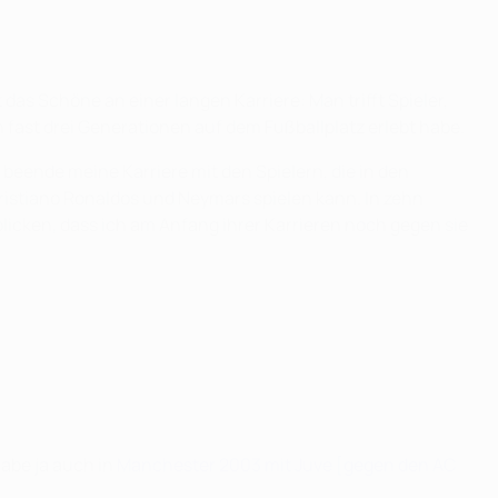
as Schöne an einer langen Karriere: Man trifft Spieler,
h fast drei Generationen auf dem Fußballplatz erlebt habe.
beende meine Karriere mit den Spielern, die in den
Cristiano Ronaldos und Neymars spielen kann. In zehn
licken, dass ich am Anfang ihrer Karrieren noch gegen sie
abe ja auch in
Manchester 2003 mit Juve [gegen den AC