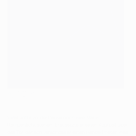
Vidal trifft zum 1:0
©AFP/Getty Images
Vidal sollte vor der Pause noch zwei Mal im
Rampenlicht stehen: Erst setzte er einen Kopfball über
das Tor, danach verschoss er einen Handelfmeter. Was