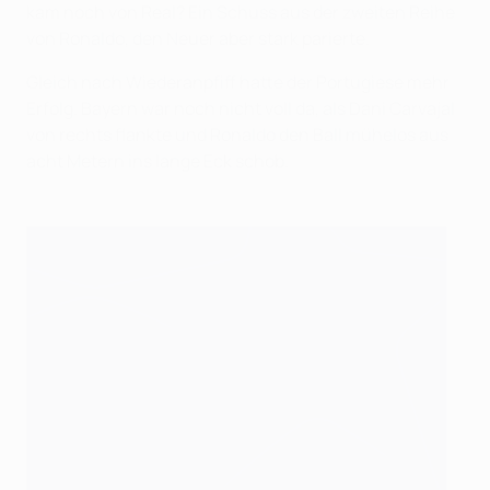
kam noch von Real? Ein Schuss aus der zweiten Reihe
von Ronaldo, den Neuer aber stark parierte.
Gleich nach Wiederanpfiff hatte der Portugiese mehr
Erfolg. Bayern war noch nicht voll da, als Dani Carvajal
von rechts flankte und Ronaldo den Ball mühelos aus
acht Metern ins lange Eck schob.