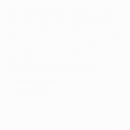
See how Ronaldo made history in Bayern win
Arturo Vidal hatte die Bayern per Kopf in Führung
gebracht (25.), ehe er vor der Pause einen Elfmeter
verschoss. Cristiano Ronaldo glich für die Gäste aus
(47.), eine Viertelstunde nach Wiederanpfiff flog
Bayerns Javi Martínez mit Gelb-Rot vom Platz. Ronaldo
schnürte in der 77. Minute den Doppelpack, den Rest
der Zeit überstand der FCB mit viel Glück ohne weitere
Gegentreffer.
So lief das Spiel: Ticker zum Nachlesen
Statistiken zum Spiel
Die Fotos zum Spiel
Ohne den verletzten Robert Lewandowski, der gar