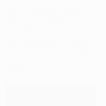
nicht im Kader stand, erwischten die Hausherren den
besseren Start. David Alaba und Franck Ribéry
verzeichneten die ersten Halbchancen, auf der
Gegenseite fischte Manuel Neuer mithilfe der Latte
einen Kopfball von Karim Benzma aus dem Winkel.
Bayern hatte früh mehrere Ecken und versuchte es
immer mit der gleichen Methode: Auf den langen
Pfosten zu Vidal. In der 25. Minute kam der Eckball in
die Mitte, genau da hin, wo sich der Chile dieses Mal
aufhielt. Es war kein platzierter, dafür aber ein
knallharter Kopfball, der Bayern die 1:0-Führung
einbrachte.