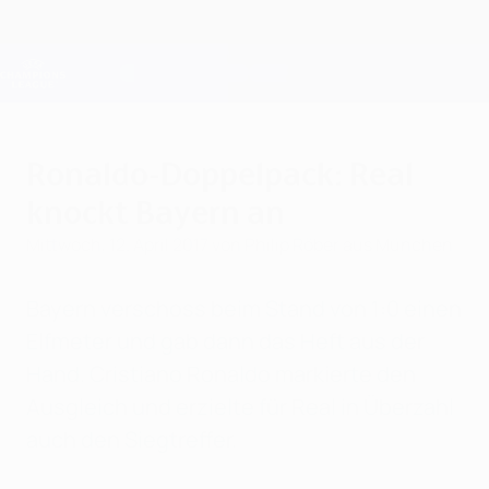
Direkt
zum
Hauptinhalt
Champions League Offiziell
Erhalten
Live-Ergebnisse &amp; Fantasy
UEFA Champions League
Ronaldo-Doppelpack: Real
knockt Bayern an
Mittwoch, 12. April 2017
von Philip Röber aus München
Bayern verschoss beim Stand von 1:0 einen
Elfmeter und gab dann das Heft aus der
Hand. Cristiano Ronaldo markierte den
Ausgleich und erzielte für Real in Überzahl
auch den Siegtreffer.