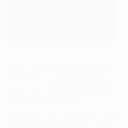
Ronaldo mit dem 1:1
©AFP/Getty Images
In der 61. Minute sah Martínez Gelb-Rot. Real wusste
die Überzahl clever zu nutzen, scheiterte aber
mehrfach an einem glänzend aufgelegten Neuer. Eine
Viertelstunde vor Schluss rutschte aber doch einer
rein: Nach Hereingabe des eingewechselten Marco
Asensio hielt Ronaldo die Sohle hin - 1:2.
Real hätte Bayern in der Schlussphase den Todesstoß
setzen können, wollte den Ball aber zu oft über die
Linie kombinieren, anstatt konsequent den Abschluss