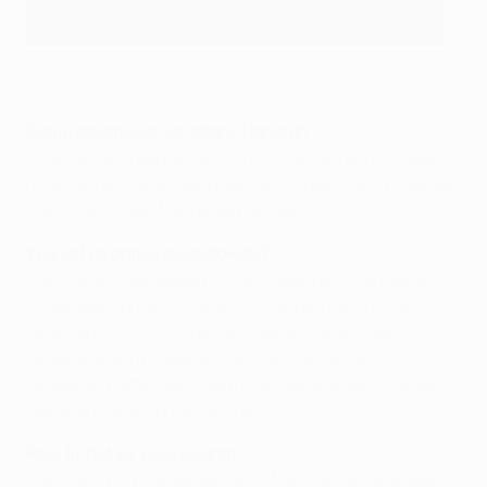
©AFP/Getty Images
Schlüsselspieler: Cristiano Ronaldo
In der ersten Halbzeit schon nicht ungefährlich, aber
meist ohne Glück, stand der Real-Superstar im zweiten
Durchgang zwei Mal genau richtig.
Wie lief es ohne Lewandowski?
Man merkte den Bayern oft an, dass der etatmäßige
Zielspieler vorne fehlte. Müller vergab nach einem
Geistesblitz von Philipp Lahm eine Chance, die
Lewandowski mit seiner Intuition wahrscheinlich
verwertet hätte. Nach dem Platzverweis tauchte der
isolierte Müller vorne völlig ab.
Real findet zu viele Lücken
Man kann nicht erwarten, eine Mannschaft wie Real