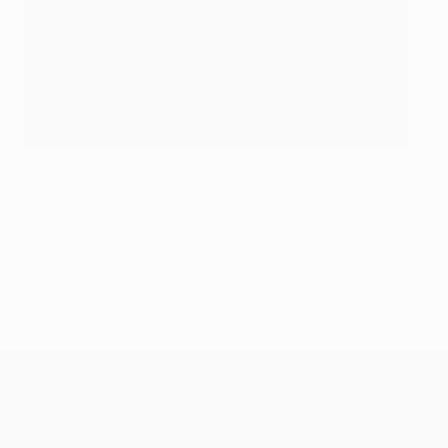
©AFP/Getty Images
© 1998-2026 UEFA. All rights reserved.
Letzte Aktualisierung: Mittwoch, 12. April 2017
UEFA Champions League