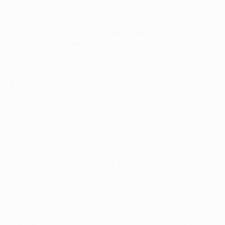
Silva, Soares
Es fehlt:
Telles (gesperrt)
Bei einer weiteren Gelben Karte gesperrt
:
Felipe, André
Silva, Marcano, Herrera
Highlights des Hinspiels
FANTASY FOOTBALL: JETZT SPIELEN
Das Spiel im TV
Hier gibt es Informationen zu den Sendepartnern der
UEFA Champions League
.
Massimiliano Allegri, Trainer Juventus
Ich bin mir sicher, dass sich Porto in Bestform
präsentieren wird. Die Mannschaft weiß, wie man in
solch entscheidenden Spielen auftreten muss. Das
haben sie im Play-off gegen Rom bewiesen. Ich habe
meinen Spielern heute diese Partie gezeigt, damit sie