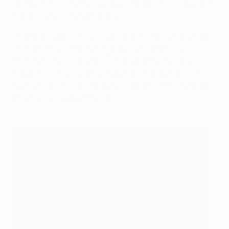
langes, hart umkämpftes Spiel werden. Wir brauchen
Kreativität und Konzentration.
Wir gehen aber mit viel Motivation in die Partie. Unser
Gegner ist gut drauf und hat seit langer Zeit kein
Heimspiel mehr verloren. Für unsere Aufstellung
haben wir verschiedene Optionen. Alle Spieler, mit
Ausnahme von Alex Telles, sind bereit, um für uns den
Unterschied auszumachen.