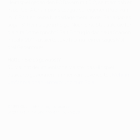
Heimspiel gegen den FC Bayern mit 0:2, seitdem gab es
in der UEFA Champions League vor eigenem Publikum
in 16 Partien keine Niederlage mehr. In der Serie gab es
sogar 31 Heimsiege in Folge. Noch eine Statistik, die für
die Alte Dame spricht? Seit Einzug in das neue Stadion
im Jahr 2011 kassierte Juve hier nur ein einziges Mal
drei Gegentore!
Hätten Sie es gewusst?
36 Mal hat der italienische Meister das Hinspiel
auswärts gewonnen - immer kam Juve weiter.
Mehr im
umfangreichen Hintergrund zum Spiel
.
© 1998-2026 UEFA. All rights reserved.
Letzte Aktualisierung: Montag, 13. März 2017