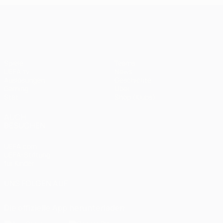
UEFA Champions League
Spiele
Teams
UEFA.tv
News
Auslosungen
Geschichte
Gaming
Über
Stat.
Shop (Klubs)
AUCH
BESUCHEN
UEFA.com
UEFA-Stiftung
für Kinder
UNS FOLGEN AUF
Die offizielle App herunterladen