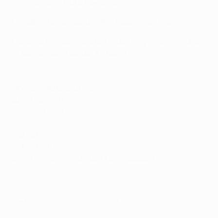
italienische Klubs gewonnen
Gäste-Trainer Santo: "Wir haben einen Plan"
Die Portugiesen feierten in den Play-offs einen
3:0-
Auswärtssieg
bei der AS Roma
Mögliche Aufstellungen
Juventus
:
Buffon - Lichtsteiner, Barzagli, Bonucci, Alex
Sandro - Marchisio, Khedira - Cuadrado, Dybala,
Mandžukić - Higuaín
Fraglich:
Chiellini (Oberschenkel)
Es fehlt:
Sturaro (Magen)
Bei einer weiteren Gelben Karte gesperrt:
-
Porto
:
Casillas - Maxi Pereira, Marcano, Felipe, Layún -
Danilo, André André, Óliver Torres - Brahimi, André