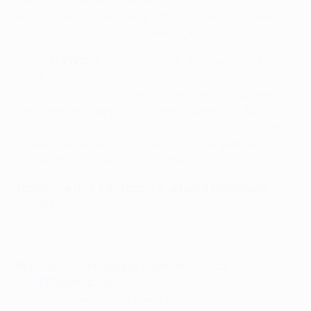
von Dani Alves in Führung gebracht, ehe Carlos Bacca
der zwischenzeitliche Ausgleich gelang.
Arouca -
Porto
0:4
(15. Danilo, 25. 86. Soares, 71. Diogo
Jota)
Francisco Soares trifft weiter, wie er will: Porto feierte
den neunten Liga-Erfolg in Serie. Soares hat durch
seine zwei Tore in jedem seiner sechs Einsätze in der
Liga seit seiner Verpflichtung im Winter getroffen und
sein Konto damit auf neun Treffer aufgestockt.
Formkurve (nur Pflichtspiele, aktuelle Ergebnisse
zuerst)
Juventus: SUSSSS
Porto: SSSNSS
Reporter-Einschätzung: Paolo Menicucci
(
@UEFAcomPauloM
)
Vor vier Jahren verlor Juventus das Viertelfinal-