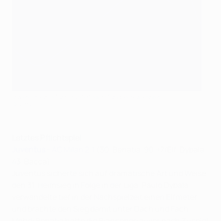
Juves Traumsturm rüstet sich für das Rückspiel
©Getty Images
Letztes Pflichtspiel
Juventus
- AC Milan 2:1
(30. Benatia, 90.+7/Elf. Dybala;
43. Bacca)
Juventus sicherte sich auf dramatische Art und Weise
den 31. Heimsieg in Folge in der Liga. Paulo Dybala
verwandelte tief in der Nachspielzeit einen Elfmeter
und brachte den Sieg damit unter Dach und Fach.
Mehdi Benatia hatte die Bianconeri zuvor nach Zuspiel