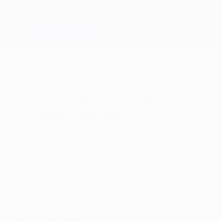
Direkt
zum
Hauptinhalt
Champions League Offiziell
Erhalten
Live-Ergebnisse &amp; Fantasy
UEFA Champions League
Juventus - Porto:
Aufstellungen, Formkurve,
TV-Übertragung
Montag, 13. März 2017
Vor dem Rückspiel spricht eigentlich alles
für das so heimstarke Juventus. Porto hat
aber andere Pläne. Die Gäste versprechen
den Italienern einen heißen
Schlagabtausch.