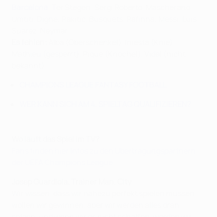
Barcelona
: Ter Stegen; Sergi Roberto, Mascherano,
Umtiti, Digne; Rakitić, Busquets, Rafinha; Messi, Luis
Suárez, Neymar
Es fehlen:
Alba (Oberschenkel), Iniesta (Knie),
Mathieu (gesperrt), Piqué (Knöchel), Vidal (nicht
bekannt)
CHAMPIONS LEAGUE FANTASY FOOTBALL
WER KANN SICH AM 4. SPIELTAG QUALIFIZIEREN?
Wo läuft das Spiel im TV?
Fans finden hier Infos zu den Übertragungspartnern
der UEFA Champions League
Josep Guardiola, Trainer Man. City
Wir wissen, dass wir nahezu perfekt spielen müssen,
wollen wir gewinnen, aber wir werden alles dran
setzen, und wenn wir es nicht schaffen, werden wir