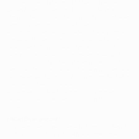
große Aufgabe City bevorsteht. Er bezeichnet die
beiden Außenstürmer, Lionel Messi und Neymar, als
"fast nicht aufzuhalten". Da wird es City schwer haben,
denn es fehlen womöglich die beiden
Außenverteidiger Pablo Zabaleta und Bacary Sagna,
was bedeutet, dass Guardiola einen seiner beiden
defensiven Mittelfeldspieler – Fernandinho oder
Fernando – auf dieser Position spielen lassen wird.
Positiv ist, dass City in Sergio Agüero einen Spieler hat,
der unter Strom stand, als er in Barceona von der Bank
kam; gegen West Bromwich Albion am Samstag traf er
zweimal und beeindruckte auch sonst
außerordentlich. Mehr davon muss City morgen
zeigen, und dazu brauchen sie noch eine Portion
Glück.
Hätten Sie es gewusst?
Citys Heimbilanz gegen spanische Mannschaften ist
leicht positiv: 3S 3U 2N - beide Niederlagen gab es