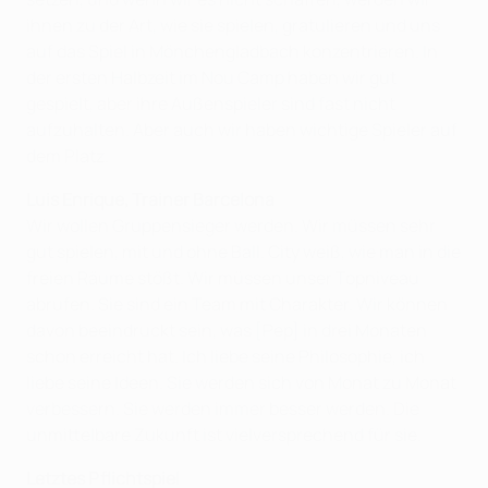
ihnen zu der Art, wie sie spielen, gratulieren und uns
auf das Spiel in Mönchengladbach konzentrieren. In
der ersten Halbzeit im Nou Camp haben wir gut
gespielt, aber ihre Außenspieler sind fast nicht
aufzuhalten. Aber auch wir haben wichtige Spieler auf
dem Platz.
Luis Enrique, Trainer Barcelona
Wir wollen Gruppensieger werden. Wir müssen sehr
gut spielen, mit und ohne Ball. City weiß, wie man in die
freien Räume stößt. Wir müssen unser Topniveau
abrufen. Sie sind ein Team mit Charakter. Wir können
davon beeindruckt sein, was [Pep] in drei Monaten
schon erreicht hat. Ich liebe seine Philosophie, ich
liebe seine Ideen. Sie werden sich von Monat zu Monat
verbessern. Sie werden immer besser werden. Die
unmittelbare Zukunft ist vielversprechend für sie.
Letztes Pflichtspiel