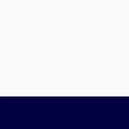
UEFA.com
UEFA-Stiftung
für Kinder
UNS FOLGEN AUF
Die offizielle App herunterladen
Datenschutz
Nutzungsbedingungen
Cookie-Politik
Datenschutzeinstellungen
© 1998-2026 UEFA. Alle Rechte vorbehalten
Der Name UEFA, das UEFA-Logo und alle Marken von UEFA-