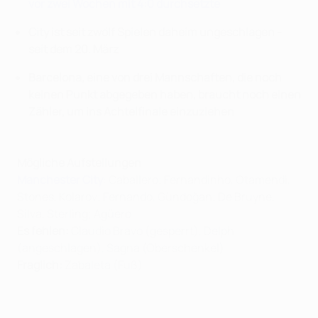
vor zwei Wochen mit 4:0 durchsetzte
City ist seit zwölf Spielen daheim ungeschlagen -
seit dem 20. März
Barcelona, eine von drei Mannschaften, die noch
keinen Punkt abgegeben haben, braucht noch einen
Zähler, um ins Achtelfinale einzuziehen
Mögliche Aufstellungen
Manchester City
: Caballero; Fernandinho, Otamendi,
Stones, Kolarov; Fernando, Gündoğan; De Bruyne,
Silva, Sterling; Agüero
Es fehlen:
Claudio Bravo (gesperrt),
Delph
(angeschlagen),
Sagna (Oberschenkel)
Fraglich:
Zabaleta (Fuß)