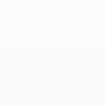
gegen Barcelona.
© 1998-2026 UEFA. All rights reserved.
Letzte Aktualisierung: Dienstag, 1. November 2016
UEFA Champions League
Spiele
Teams
UEFA.tv
News
Auslosungen
Geschichte
Gaming
Über
Stat.
Shop (Klubs)
AUCH
BESUCHEN