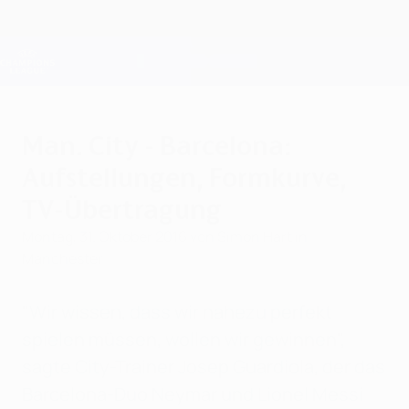
Direkt
zum
Hauptinhalt
Champions League Offiziell
Erhalten
Live-Ergebnisse &amp; Fantasy
UEFA Champions League
Man. City - Barcelona:
Aufstellungen, Formkurve,
TV-Übertragung
Montag, 31. Oktober 2016
von Simon Hart in
Manchester
"Wir wissen, dass wir nahezu perfekt
spielen müssen, wollen wir gewinnen",
sagte City-Trainer Josep Guardiola, der das
Barcelona-Duo Neymar und Lionel Messi