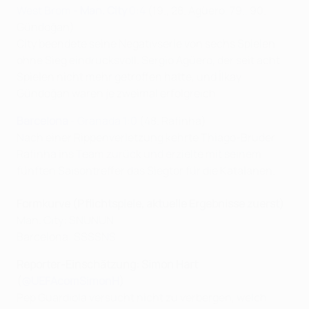
West Brom -
Man. City
0:4
(19., 28. Agüero, 79., 90.
Gündoğan)
City beendete seine Negativserie von sechs Spielen
ohne Sieg eindrucksvoll. Sergio Agüero, der seit acht
Spielen nicht mehr getroffen hatte, und İlkay
Gündoğan waren je zweimal erfolgreich.
Barcelona
- Granada 1:0
(48. Rafinha)
Nach einer Rippenverletzung kehrte Thiago-Bruder
Rafinha ins Team zurück und erzielte mit seinem
fünften Saisontreffer das Siegtor für die Katalanen.
Formkurve (Pflichtspiele, aktuelle Ergebnisse zuerst)
Man. City: SNUNUN
Barcelona: SSSSNS
Reporter-Einschätzung: Simon Hart
(
@UEFAcomSimonH
)
Pep Guardiola versucht nicht zu verbergen, welch