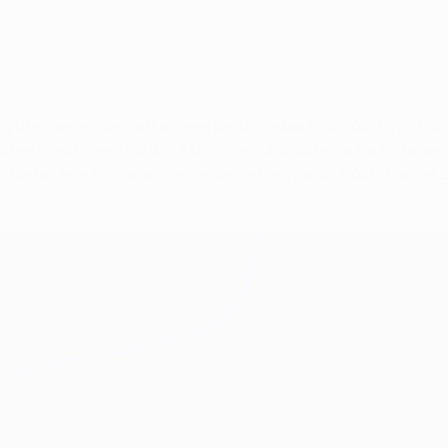
ang Chelsea ein bemerkenswertes Comeback, um doch noch dur
m Spiel gleich zweimal das Aluminium. Zunächst scheiterte de
Pfosten lenkte. Zudem verhinderte Čech auch noch in einer E