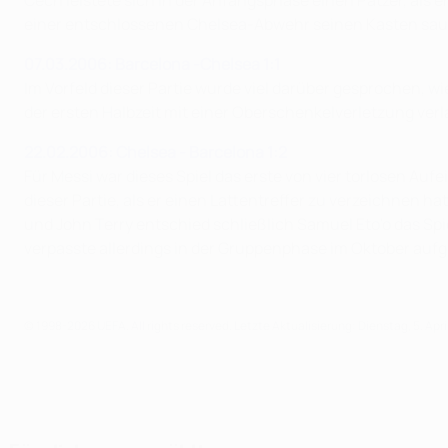
Čech leistete sich in der Anfangsphase einen Patzer, als e
einer entschlossenen Chelsea-Abwehr seinen Kasten saube
07.03.2006: Barcelona -Chelsea 1:1
Im Vorfeld dieser Partie wurde viel darüber gesprochen, 
der ersten Halbzeit mit einer Oberschenkelverletzung verla
22.02.2006: Chelsea - Barcelona 1:2
Für Messi war dieses Spiel das erste von vier torlosen A
dieser Partie, als er einen Lattentreffer zu verzeichnen
und John Terry entschied schließlich Samuel Eto'o das Spi
verpasste allerdings in der Gruppenphase im Oktober aufg
© 1998-2026 UEFA. All rights reserved.
Letzte Aktualisierung: Dienstag, 5. Apri