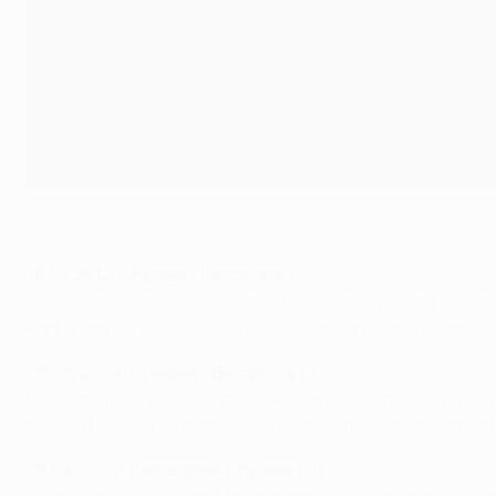
©AFP/Getty Images
18.04.2012: Chelsea - Barcelona 1:0
Bereits im Hinspiel scheiterten Alexis Sánchez und Pedro 
Partie von der Chelsea-Defensive um Gary Cahill weitest
06.05.2009: Chelsea - Barcelona 1:1
Messi zeigte in diesem Spiel lediglich eine durchschnittli
beteiligt, der die Katalanen, die zu diesem Zeitpunkt in U
28.04.2009: Barcelona - Chelsea 0:0