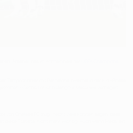
aben. Arsenal, das im Achtelfinale der
UEFA Champions
er Tempodribbler mit Barcelona zweimal in der K.o.-Phase
troffen - Čechs Tor ist bislang für Messi wie vernagelt.
ikot von Chelsea FC trug. "Nicht viele können sagen, dass
st diese Statistik nicht mehr wichtig. Auch wenn Messi ein