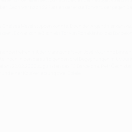
r eine Flanke fallen ließ. Danach bewies der heutige Arsenal-K
r. Čech war nach 22 Partien der erste Torwart, der gegen Ba
wie Chelsea Messi stoppen könnte. Doch der Argentinier kam ka
ssen. Es war schließlich ein Tor von Ronaldinho, das Barcelona
ufeinandertreffen mit der Mannschaft von José Mourinho binnen
 hatte, noch in den darauffolgenden drei Begegnungen mit Mou
el am 22.02.2006 zugunsten des FC Barcelona. Petr Čech stand
rund einer Kopfverletzung zwei Spiele.
l 2016