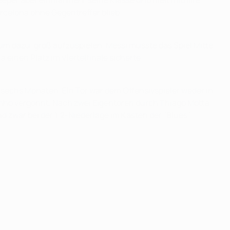
eeper aber einmal mehr seine Klasse und hielt mithilfe
rcelona ohne Gegentreffer blieb.
um dazu, groß aufzuspielen. Messi musste das Spiel Mitte
 einen Platz im Viertelfinale sicherte.
 sechs Monaten. Ein Tor war dem Offensivspieler weder in
rinho vergönnt. Nach zwei Eigentoren durch Thiago Motta
 zwar bei der 1:2-Niederlage im Kasten der "Blues",