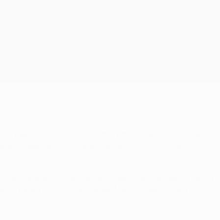
Rodríguez für Barcelona zweimal am Pfosten. Das einzige Tor 
gehend abgemeldet und brachte nur drei Torschüsse zustande 
che Leistung. Allerdings war der Argentinier maßgeblich am Tref
nterzahl agierten ins Finale gegen Manchester United brachte.