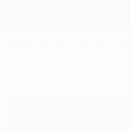
Direkt
zum
Hauptinhalt
Champions League Offiziell
Live-Ergebnisse &amp; Fantasy
UEFA Champions League
Messi trifft auf Angstgegner Če
Montag, 8. Februar 2016
Nicht viele Torhüter können gegen Lionel Mess
sechs Duelle der beiden Stars an.