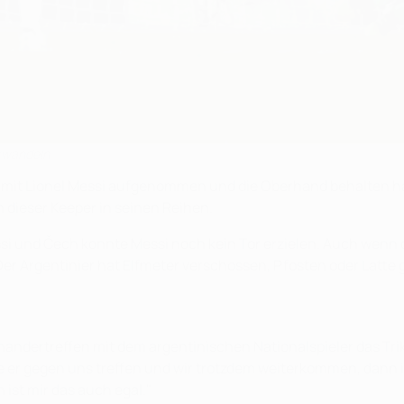
erwandeln
hren mit Lionel Messi aufgenommen und die Oberhand behalten h
n dieser Keeper in seinen Reihen.
si und Čech konnte Messi noch kein Tor erzielen. Auch wenn d
Der Argentinier hat Elfmeter verschossen, Pfosten oder Latte ge
feinandertreffen mit dem argentinischen Nationalspieler das Tr
lte er gegen uns treffen und wir trotzdem weiterkommen, dann i
 ist mir das auch egal."