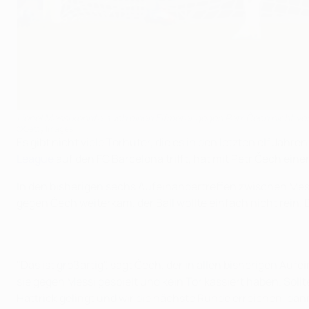
Lionel Messi konnte auch einen Elfmeter gegen Petr Čech nicht v
©Getty Images
Es gibt nicht viele Torhüter, die es in den letzten elf Ja
League
auf den FC Barcelona trifft, hat mit Petr Čech eine
In den bisherigen sechs Aufeinandertreffen zwischen Mes
gegen Čech weiterkam, der Ball wollte einfach nicht rein. 
"Das ist großartig", sagt Čech, der in allen bisherigen Au
sie gegen Messi gespielt und kein Tor kassiert haben. Sol
Hattrick gelingt und wir die nächste Runde erreichen, dann