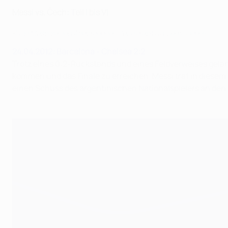
Messi vs. Čech: Teil I bis VI
Kann Messi seinen Angstgegner Čech diesmal überwunden?
24.04.2012: Barcelona - Chelsea 2:2
Trotz eines 0:2-Rückstands und eines Feldverweises gel
kommen und das Finale zu erreichen. Messi traf in diese
einen Schuss des argentinischen Nationalspielers an den 