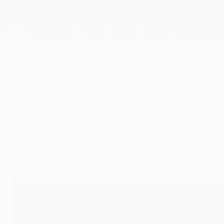
Direkt
zum
Hauptinhalt
Champions League Offiziell
Live-Ergebnisse &amp; Fantasy
UEFA Champions League
Ronaldo nicht zu stoppen, Madri
Dienstag, 8. Dezember 2015
von Joseph Walker
Real Madrid - Malmö 8:0
Cristiano Ronaldo stellte mit vier Toren ein
einstellten.