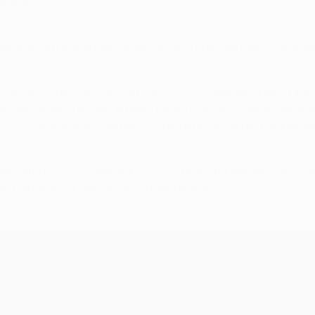
rpack.
annschaft war an den ersten sechs Toren der Königlichen bet
er Saison sieben Tore erzielt hatte, zog sich Benzema eine O
 sein erstes Tor seit Oktober, heute machte er genau da weiter
 war auch an Ronaldos viertem Treffer beteiligt, da der Hackenp
r Offensive, es sollte jedoch auch beachtet werden, dass Mad
i Carvajal vier Stammverteidiger fehlten.