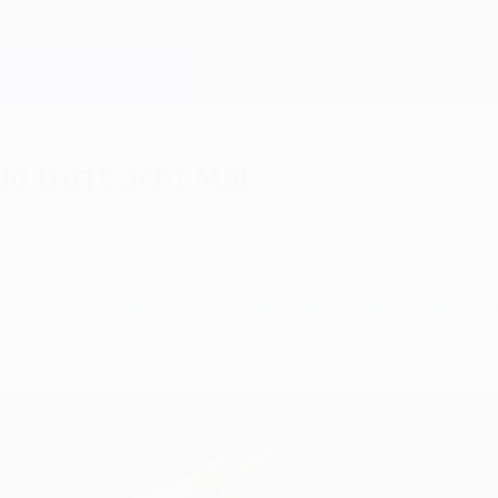
d trifft acht Mal
en neuen Gruppenphasen-Rekord von elf Treffern 