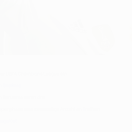
e der UEFA Champions League ein
n Beşiktaş
im Benzema deren drei
ruppenphase eine zweistellige Anzahl an Treffern
usgelost