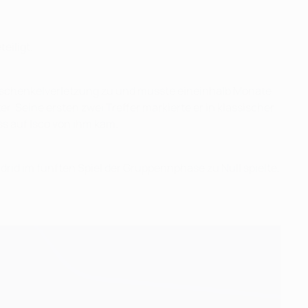
eiligt.
berschenkelverletzung zu und musste eineinhalb Monate
. Seine ersten zwei Treffer markierte er in klassischer
ass auf Isco von ihm kam.
rid im fünften Spiel der Gruppennphase zu Null spielte,