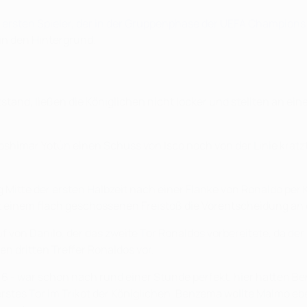
ersten Spieler, der in der Gruppenphase der UEFA Champions L
in den Hintergrund.
tstand, ließen die Königlichen nicht locker und stellten an e
oshimar Yotún einen Schuss von Isco noch von der Linie kratz
Mitte der ersten Halbzeit nach einer Flanke von Ronaldo per 
 einem flach geschossenen Freistoß die Vorentscheidung an
uf von Danilo, der das zweite Tor Ronaldos vorbereitete, da d
n dritten Treffer Ronaldos vor.
/16 - war schon nach rund einer Stunde perfekt, hier hatten B
rstes Tor im Trikot der Königlichen. Benzema wollte Malmö eb