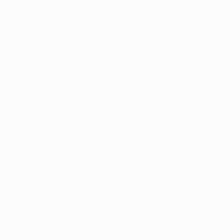
Cristiano Ronaldo schoss vier Tore –
und wurde damit zum 
Benzemas Hattrick bei Real Madrids 8:0 gegen Malmö fast 
Obwohl Madrid als Gruppensieger schon vor der Partie fes
Rekordsieg von Liverpool aus der Saison 2007/08 ein.
Benzema besorgte nach zwölf Minuten das erste Tor: als Y
Gnade mehr mit den Schweden.
Der französische Nationalstürmer verdoppelte die Führung 
mitmachen und besorgte sechs Minuten vor der Pause mit
Zwei Minuten nach Wiederanpfiff war es ein kraftvoller La
abgelenkt wurde. Derselbe Spieler bereitete dann erneut de
Sein viertes Tor - und das elfte in der Gruppenphase 2015
Mateo Kovačić freute sich zehn Minuten später über sein e