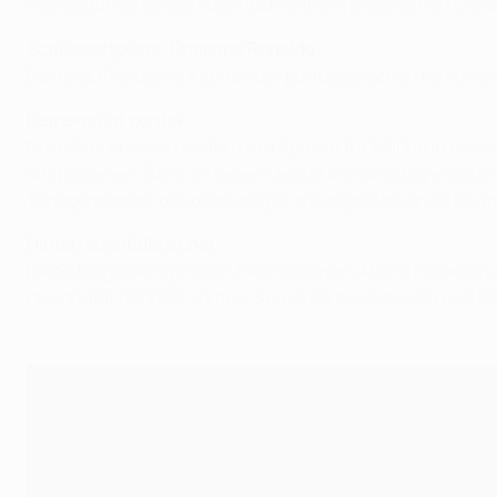
Viertelstunde vor Schluss noch seinen persönlichen Dreie
Schlüsselspieler: Cristiano Ronaldo
Der unaufhaltsame Kapitän der portugiesischen Nationalm
Benzema ist zurück
Nachdem er in den ersten acht Spielen für Madrid in dies
lang zusehen. Beim 4:1 gegen Getafe am Samstag erzielte er
Torjägermanier, das dritte zeigte, wie abgeklärt er ist. Er
Hinten ebenfalls sicher
Die Schlagzeilen gehören nach so einem Abend natürlich de
obwohl mit Raphaël Varane, Sergio Ramos, Marcelo und Dan