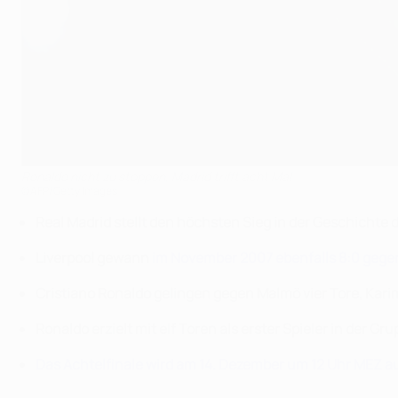
Ronaldo nicht zu stoppen, Madrid trifft acht Mal
©AFP/Getty Images
Real Madrid stellt den höchsten Sieg in der Geschicht
Liverpool gewann
im November 2007 ebenfalls 8:0 gege
Cristiano Ronaldo gelingen gegen Malmö vier Tore, Kar
Ronaldo erzielt mit elf Toren als erster Spieler in der G
Das Achtelfinale wird am 14. Dezember um 12 Uhr MEZ a