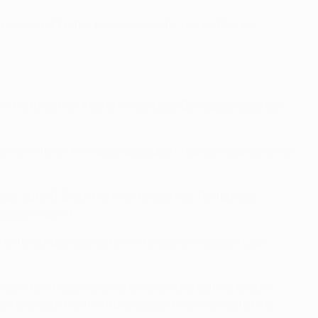
eague elf Treffer erzielen konnte
– da trat Karim
inem historischen Abend im Santiago Bernabéu sogar den
te, konnte der Franzose abstauben - danach gab es keine
Kopf auf 2:0. Doch nun wollte auch der Portugiese
 diesem Abend.
er harte Schuss des Außenverteidigers in dessen Lauf
enzema und Isco die sehenswerte Vorarbeit vollbracht.
enfalls noch nicht in Ruhe lassen und vollendete eine