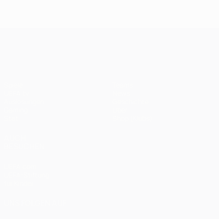
UEFA Champions League
Spiele
Teams
UEFA.tv
News
Auslosungen
Geschichte
Gaming
Über
Stat.
Shop (Klubs)
AUCH
BESUCHEN
UEFA.com
UEFA-Stiftung
für Kinder
UNS FOLGEN AUF