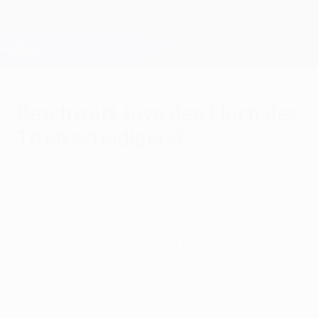
Direkt
zum
Hauptinhalt
Champions League Offiziell
Erhalten
Live-Ergebnisse &amp; Fantasy
UEFA Champions League
Beschwört Juve den Fluch des
Titelverteidigers?
Montag, 4. Mai 2015
von Ben Gladwell
Real Madrid geht als leichter Favorit in das
Halbfinale gegen Juventus, aber der
Titelverteidiger gibt sich keinen Illusionen
hin: Der Gang nach Turin wird eine ganz
harte Nuss.