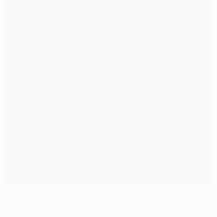
Schnappschuss: Trezeguet sorgt für Juve-Sieg gegen
Madrid