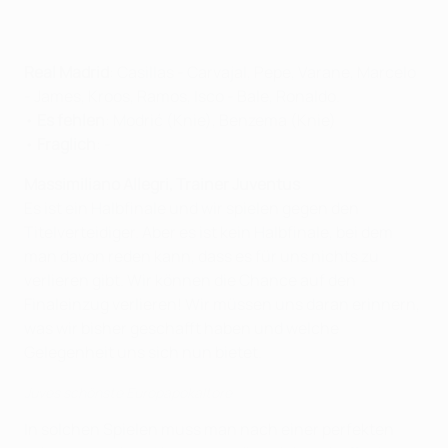
Real Madrid
: Casillas - Carvajal, Pepe, Varane, Marcelo
- James, Kroos, Ramos, Isco - Bale, Ronaldo.
•
Es fehlen
: Modrić (Knie), Benzema (Knie)
•
Fraglich
: -
Massimiliano Allegri, Trainer Juventus
Es ist ein Halbfinale und wir spielen gegen den
Titelverteidiger. Aber es ist kein Halbfinale, bei dem
man davon reden kann, dass es für uns nichts zu
verlieren gibt. Wir können die Chance auf den
Finaleinzug verlieren! Wir müssen uns daran erinnern,
was wir bisher geschafft haben und welche
Gelegenheit uns sich nun bietet.
Juves schönste Europapokaltore
In solchen Spielen muss man nach einer perfekten