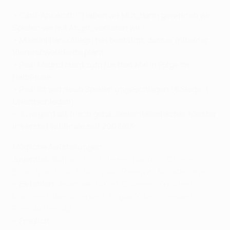
Relive Juventus' win over Madrid in Turin
• Carlo Ancelotti: "Haben wir Mut, dann gewinnen wir.
Spielen wir mit Angst, verlieren wir."
• Massimiliano Allegri hat bestätigt, dass er mit einer
Viererabwehrkette plant
• Real Madrid steht zum fünften Mal in Folge im
Halbfinale
• Real ist seit neun Spielen ungeschlagen (8 Siege, 1
Unentschieden)
•
Juve geht als frisch gebackener italienischer Meister
ins erste Halbfinale seit 2002/03
Mögliche Aufstellungen
Juventus
: Buffon - Lichtsteiner, Bonucci, Chiellini,
Evra - Marchisio, Pirlo, Vidal - Pereyra - Morata, Tévez.
•
Es fehlen
: Asamoah (Knie), Cáceres (Knöchel),
Marrone (Oberschenkel), Pogba (Oberschenkel),
Rômulo (Leiste)
•
Fraglich
: -