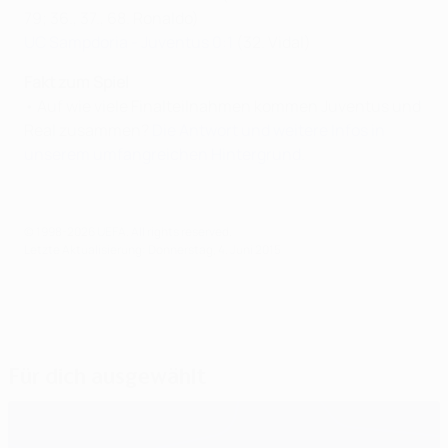
79; 36., 37., 68. Ronaldo)
UC Sampdoria - Juventus 0:1
(32. Vidal)
Fakt zum Spiel
• Auf wie viele Finalteilnahmen kommen Juventus und
Real zusammen?
Die Antwort und weitere Infos in
unserem umfangreichen Hintergrund
.
© 1998-2026 UEFA. All rights reserved.
Letzte Aktualisierung: Donnerstag, 4. Juni 2015
Für dich ausgewählt