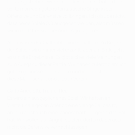
Leistung streben. Wenn man dies nicht schafft, dann
sollte man wenigstens fantastische Dinge in der
Offensive und Defensive vollbringen. Ich glaube nicht,
dass beide Spiele 0:0 ausgehen werden, also müssen
wir in der Offensive besonders gut agieren.
Alles, was im Fußball zählt, sind Resultate. Zu Beginn
der Saison wird immer viel erzählt, aber am Ende geht
es um die Ergebnisse. Es gibt sicher viele Meinungen
zum Ausgang dieser Partie. Wir haben zuletzt ziemlich
gute Ergebnisse eingefahren und ich bin stolz auf
diese Mannschaft und diesen Verein.
Carlo Ancelotti, Trainer Real
Es wird ein ausgeglichenes Spiel. Wir hatten im
Viertelfinale gegen Atlético eine Menge Ballbesitz,
aber Juve ist auch eine Mannschaft, die gerne den Ball
hat. Wir wollen auf Angriff spielen, dürfen dabei aber
nicht die Defensive vernachlässigen.