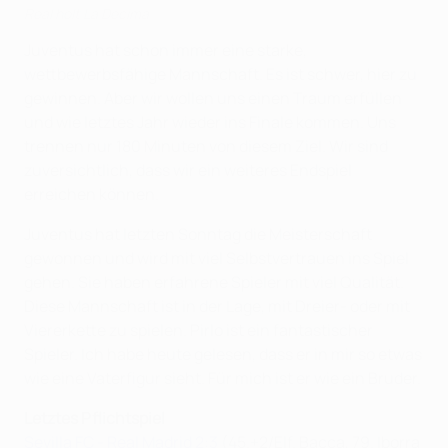
Real holt La Decima
Juventus hat schon immer eine starke,
wettbewerbsfähige Mannschaft. Es ist schwer, hier zu
gewinnen. Aber wir wollen uns einen Traum erfüllen
und wie letztes Jahr wieder ins Finale kommen. Uns
trennen nur 180 Minuten von diesem Ziel. Wir sind
zuversichtlich, dass wir ein weiteres Endspiel
erreichen können.
Juventus hat letzten Sonntag die Meisterschaft
gewonnen und wird mit viel Selbstvertrauen ins Spiel
gehen. Sie haben erfahrene Spieler mit viel Qualität.
Diese Mannschaft ist in der Lage, mit Dreier- oder mit
Viererkette zu spielen. Pirlo ist ein fantastischer
Spieler. Ich habe heute gelesen, dass er in mir so etwas
wie eine Vaterfigur sieht. Für mich ist er wie ein Bruder.
Letztes Pflichtspiel
Sevilla FC - Real Madrid 2:3
(45.+2/Elf. Bacca, 79. Iborra