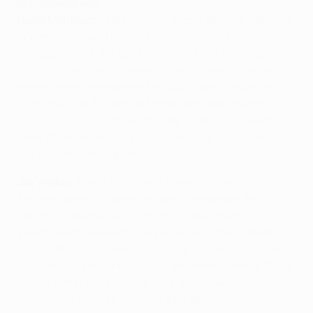
Schlüsselspieler
Paolo Menicucci:
Nachdem er sechs Wochen mit einer
Wadenverletzung fehlte, kehrte Pirlo im Hinspiel gegen
Monaco zurück auf den Platz. Sein Pass führte zum
Strafstoß, der die Partie entschied. Dann traf er mit
einem seiner legendären Freistöße den Pfosten im
Rückspiel. Der 35-jährige Mittelfeldspieler machte
gegen Torino ein Tor und traf die Latte erneut nach
einer Standardsituation. Pirlos rechter Fuß ist heiß –
Iker Casillas sollte gewarnt sein.
Joe Walker:
Ronaldo zog sein Team mit über die
Ziellinie gegen Schalke und brach nebenbei den
Rekord für die meisten Tore in europäischen
Vereinswettbewerben. Der portugiesische Superstar
traf 17 Mal – was Rekord ist – in der letzten Saison, als
Real Madrid den zehnten Titel gewinnen konnte. Diese
Saison hat er acht weitere Tore, er wird wieder mal ihr
Anlaufpunkt und Leistungsträger sein.