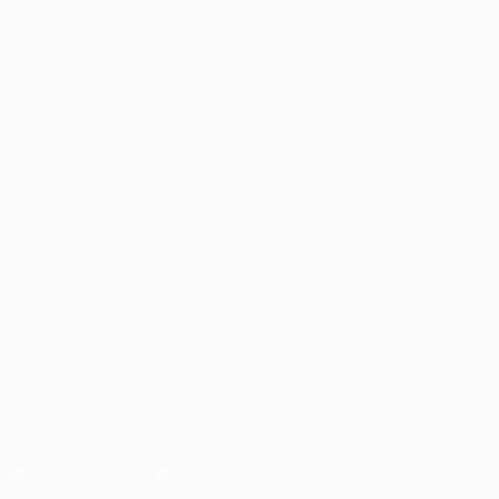
UEFA Champions League
Spiele
Teams
UEFA.tv
News
Auslosungen
Geschichte
Gaming
Über
Stat.
Shop (Klubs)
AUCH
BESUCHEN
UEFA.com
UEFA-Stiftung
für Kinder
UNS FOLGEN AUF
Die offizielle App herunterladen