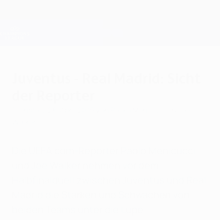
Direkt
zum
Hauptinhalt
Champions League Offiziell
Erhalten
Live-Ergebnisse &amp; Fantasy
UEFA Champions League
Juventus - Real Madrid: Sicht
der Reporter
Dienstag, 28. April 2015
von Paolo Menicucci & Joe
Walker
Die UEFA.com-Reporter Paolo Menicucci
und Joe Walker nehmen vor dem
Halbfinalduell zwischen Juventus und Real
Madrid die Stärken und Schwächen von
beiden Teams unter die Lupe.