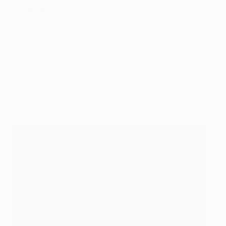
Prognose
Paolo Menicucci:
Der Titelverteidiger ist der Favorit,
gerade weil Juventus in der Gruppenphase der letzten
Saison kein Mittel gegen Cristiano Ronaldo hatte. CR7
traf drei Mal, als Madrid zu Hause gewann und in Turin
ein 2:2 holte. Juve hat jedoch wenig zu verlieren und
könnte Madrids Verteidigung durch Tévez und Álvaro
Morata Probleme bereiten.