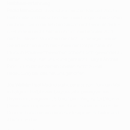
Halbfinal-Erfahrung
Paolo Menicucci:
Juve ist zum ersten Mal seit 2003 im
Halbfinale und hat schon die Erwartungen übertroffen,
nachdem sie in der letzten Saison nicht einmal die K.-
o.-Runde erreicht hatten und im Viertelfinale 2013
dem FC Bayern München deutlich unterlegen waren.
Sie erreichten auch das Finale der Coppa Italia, ihr
Glück in Pokalwettbewerben scheint sich gewendet zu
haben. "Allegri hat uns Ruhe gebracht", sagte Andrea
Pirlo. "Er misst einzelnen Spielen nicht zu viel
Bedeutung bei, das hat uns geholfen."
Joe Walker:
Real Madrid steht bereits zum fünften Mal
in Folge im Halbfinale. Letztes Jahr besiegten sie
Bayern mit insgesamt 5:0 auf dem Weg zu 'La Décima'.
Diese Saison spazierten sie ohne Probleme durch die
Gruppe B und kamen dann nur knapp an Schalke und
Atlético vorbei. .