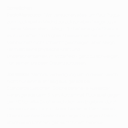
Schwächen
Paolo Menicucci:
"Wir versuchen alles, um Paul Pogba
zum Rückspiel in Madrid zurückzuhaben", sagte Juve-
Trainer Massimiliano Allegri. "Er hat eine gute Chance,
es zu schaffen." In Pogbas Abwesenheit hat sich seine
Mannschaft nicht schlecht geschlagen, aber Allegri
vermisst seine physische Kraft und
Unberechenbarkeit im Mittelfeld – ganz zu schweigen
von seinen präzisen Distanzschüssen.
Joe Walker:
Madrids Verteidigung sah in dieser Saison
nicht nur einmal anfällig aus, gerade bei
Standardsituationen. Solche defensive Aussetzer
waren gerade beim 3:4 im Achtelfinal-Rückspiel gegen
den FC Schalke 04 offensichtlich, ein Ergebnis, durch
das sie nur ein Tor vom Ausscheiden entfernt waren.
Obwohl sie zwei Spiele ohne Gegentor gegen Atlético
absolvieren konnten, gab es trotzdem nervöse