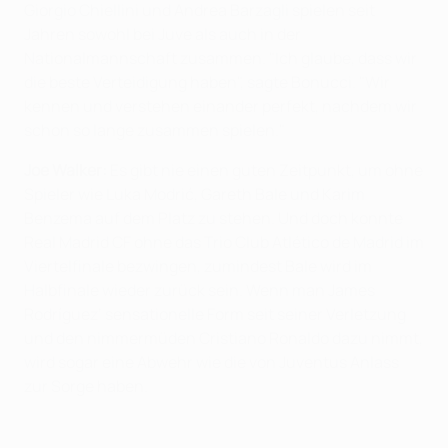
Giorgio Chiellini und Andrea Barzagli spielen seit
Jahren sowohl bei Juve als auch in der
Nationalmannschaft zusammen. "Ich glaube, dass wir
die beste Verteidigung haben", sagte Bonucci. "Wir
kennen und verstehen einander perfekt, nachdem wir
schon so lange zusammen spielen."
Joe Walker:
Es gibt nie einen guten Zeitpunkt, um ohne
Spieler wie Luka Modrić, Gareth Bale und Karim
Benzema auf dem Platz zu stehen. Und doch konnte
Real Madrid CF ohne das Trio Club Atlético de Madrid im
Viertelfinale bezwingen, zumindest Bale wird im
Halbfinale wieder zurück sein. Wenn man James
Rodríguez‘ sensationelle Form seit seiner Verletzung
und den nimmermüden Cristiano Ronaldo dazu nimmt,
wird sogar eine Abwehr wie die von Juventus Anlass
zur Sorge haben.