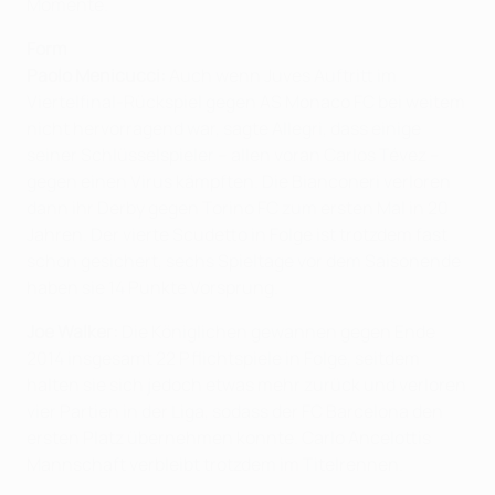
Momente.
Form
Paolo Menicucci:
Auch wenn Juves Auftritt im
Viertelfinal-Rückspiel gegen AS Monaco FC bei weitem
nicht hervorragend war, sagte Allegri, dass einige
seiner Schlüsselspieler – allen voran Carlos Tévez –
gegen einen Virus kämpften. Die Bianconeri verloren
dann ihr Derby gegen Torino FC zum ersten Mal in 20
Jahren. Der vierte Scudetto in Folge ist trotzdem fast
schon gesichert, sechs Spieltage vor dem Saisonende
haben sie 14 Punkte Vorsprung.
Joe Walker:
Die Königlichen gewannen gegen Ende
2014 insgesamt 22 Pflichtspiele in Folge, seitdem
halten sie sich jedoch etwas mehr zurück und verloren
vier Partien in der Liga, sodass der FC Barcelona den
ersten Platz übernehmen konnte. Carlo Ancelottis
Mannschaft verbleibt trotzdem im Titelrennen.