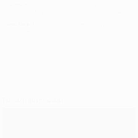
Juventus:
Buffon; Barzagli, Bonucci, Chiellini;
Lichsteiner, Marchisio, Pirlo, Vidal, Evra; Morata, Tévez
Real Madrid:
Casillas; Carvajal, Varane, Pepe, Marcelo;
Kroos, Ramos, Isco; Rodríguez, Bale, Ronaldo
© 1998-2026 UEFA. All rights reserved.
Letzte Aktualisierung: Freitag, 29. Mai 2015
Für dich ausgewählt