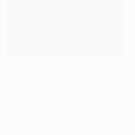
Juve setzte sich 2002/03 im Halbfinale gegen Real durch
©Bongarts
Joe Walker:
Real Madrid traf in der Gruppenphase
2013/14 zwei Mal auf die Alte Dame und ist nun nahe
am 11. europäischen Titel – wenn sie einen Lauf wie
diesen haben, sind sie fast nicht zu stoppen. Während
Juve das Aufeinandertreffen 2002/03 gewann, sollte
die offensive Qualität Madrids zu viel für Juve sein.
Mögliche Startformationen