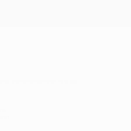
Erhalten
s Achtelfinale fest im Blick.
te.
spät.