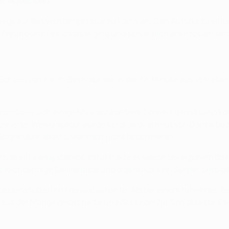
26. November)
gs auf Betriebstemperatur zu kommen. Den Auftakt zu einer et
n Freund und Feind vorbei ging und schließlich am Pfosten lan
huss von Karim Bellarabi, der in der 19. Minute aus 18 Metern
e und ließ sich einige Male auskontern. Torwart Bernd Leno k
parierte. Wenig später wurde Kerzhakov erneut von Danny bedi
h Bayer über das 0:0 wahrlich nicht beschweren.
ve ein wenig stabiler, dafür hakte es weiter bei eigenem Ball
ichtsinnige Ballverluste und eigentlich kein Spieler blieb gä
er einstudierten Freistoßvariante: Als bei einem ruhenden Bal
h aus der Menge gelöst hatte und das Leder für Son ablegte. 