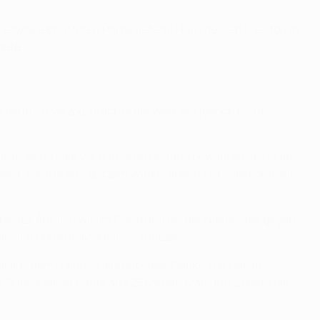
was lebhafteren Partie lieferte Hulk, dessen Freistoß in
dete.
 deutlich verzog, brachte die Werkself jedoch nicht
onnte sein Team vor einem Rückstand bewahren, als er im
ent, konnte aus spitzem Winkel aber nicht vollenden. Als
besitz. Ähnlich wie im Pokal und bei der Niederlage gegen
nzlich ohne individuelle Schnitzer.
l aus dem Halbfeld alle mit einer Flanke von Hakan
Der Südkoreaner nahm aus 25 Metern Maß und zirkelte die