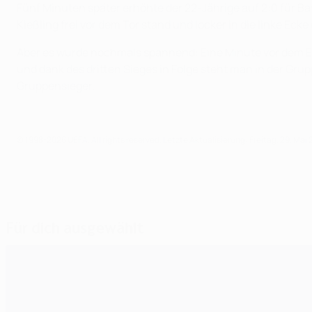
Fünf Minuten später erhöhte der 22-Jährige auf 2:0 für B
Kießling frei vor dem Tor stand und locker in die linke Eck
Aber es wurde nochmals spannend: Eine Minute vor dem En
und dank des dritten Sieges in Folge steht man in der Gru
Gruppensieger.
© 1998-2026 UEFA. All rights reserved.
Letzte Aktualisierung: Freitag, 29. Mai 
Für dich ausgewählt