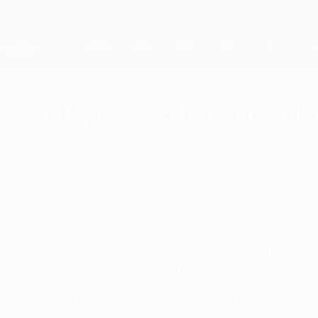
Direkt
zum
Hauptinhalt
Champions League Offiziell
Live-Ergebnisse &amp; Fantasy
UEFA Champions League
Son-Doppelpack: Bayer fast du
Dienstag, 4. November 2014
FC Zenit - Bayer 04 Leverkusen
1:2
Dank einer Leistungssteigerung nach der Paus
Son über einen besonderen Abend
• Bayer 04 Leverkusen ist dem Achtelfinale durch ein 2:0
• Lange war die Werkself klar unterlegen und wackelte in
• Heung-Min Son erzielte Mitte der zweiten Halbzeit einen
• Die Elf von Roger Schmidt bleibt mit neun Punkten weit