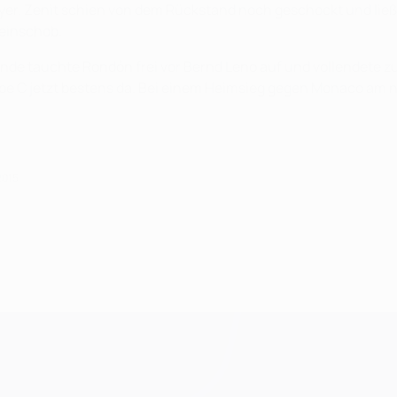
ayer. Zenit schien von dem Rückstand noch geschockt und lie
e einschob.
de tauchte Rondón frei vor Bernd Leno auf und vollendete zum
ppe C jetzt bestens da. Bei einem Heimsieg gegen Monaco am n
2015