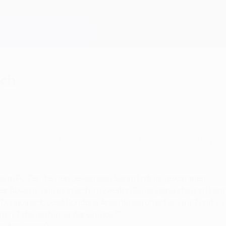
rch
e und zwei Toren von Heung-Min Son hat Bayer da
 beim FC Zenit einen gewaltigen Schritt näher gekommen.
 der Abwehr, ehe man sich im zweiten Durchgang steigern konn
 Doppelpack, José Rondóns Anschlusstreffer kam für Zenit zu 
erhin Tabellenführer der Gruppe C