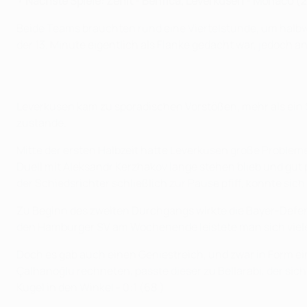
•
Nächste Spiele: Zenit - Benfica, Leverkusen - Monaco (
Beide Teams brauchten rund eine Viertelstunde, um halbwe
der 13. Minute eigentlich als Flanke gedacht war, jedoch a
Leverkusen kam zu sporadischen Vorstößen, mehr als ein Sc
zustande.
Mitte der ersten Halbzeit hatte Leverkusen große Problem
Duell mit Aleksandr Kerzhakov lange stehen blieb und gut 
der Schiedsrichter schließlich zur Pause pfiff, konnte sic
Zu Beginn des zweiten Durchgangs wirkte die Bayer-Defensi
den Hamburger SV am Wochenende leistete man sich viele le
Doch es gab auch einen Geniestreich, und zwar in Form ein
Çalhanoğlu rechneten, passte dieser zu Bellarabi, der sic
Kugel in den Winkel - 0:1 (68.).