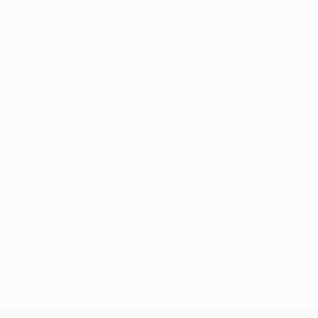
er ersten Halbzeit ein paar Probleme hatten, vor allem zu Beginn
und es wurde einfacher für uns. Wir haben das Spiel gut im G
n Abend haben, macht es uns das sehr viel leichter. Das Erge
ruck gibt, gewinnt, ist das einfach eine gute Sache. Das Spie
 Es war nur ein Schlag, aber er konnte nicht weitermachen. Da
latasaray hat in der ersten Halbzeit gut gespielt und uns Prob
 der UEFA Champions League in einem schwierigen Stadion.
ptember 2015