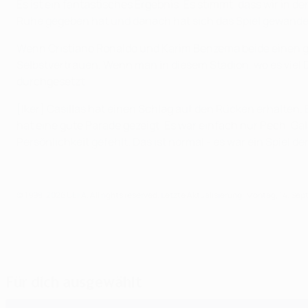
Es ist ein fantastisches Ergebnis. Es stimmt, dass wir in d
Ruhe gegeben hat und danach hat sich das Spiel gewandelt 
Wenn Cristiano Ronaldo und Karim Benzema beide einen gute
Selbstvertrauen. Wenn man in diesem Stadion, wo es viel D
durchgesetzt.
[Iker] Casillas hat einen Schlag auf den Rücken erhalten.
hat eine gute Parade gezeigt. Es war einfach nur Pech. Ga
Persönlichkeit gefehlt. Das ist normal - es war ein Spiel
© 1998-2026 UEFA. All rights reserved.
Letzte Aktualisierung: Montag, 14. Se
Für dich ausgewählt