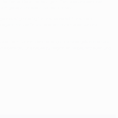
 der Partie. Dann hat Isco getroffen, was uns sehr viel
riff gehabt, vor allem mit den Kontern.
bnis ist großartig für uns, es verleiht uns mehr
l begann mit viel Druck, aber am Ende haben wir uns
s war Pech für ihn, denn er ist gut ins Spiel gekommen und
leme bereitet. Uns hat es zu Beginn an Selbstvertrauen und