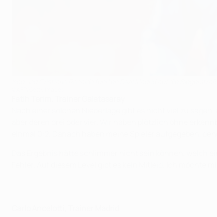
Isco und Cristiano Ronaldo führten Real Madrid auf die Siegerstraß
©AFP/Getty Images
Fatih Terim, Trainer Galatasaray
Nach einer solchen Niederlage gibt es nicht viel zu sagen,
aber deren drei oder vier. Wir haben plötzlich ohne erken
einmal 0:2. Danach haben meine Spieler aufgegeben, denn
Das Ergebnis hätte schlimmer nicht sein können, welch ei
Fehler. Auf diesem Level gibt es kein Mitleid. Ich möchte 
Carlo Ancelotti, Trainer Madrid