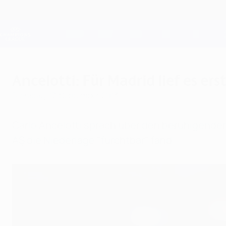
Direkt
zum
Hauptinhalt
Champions League Offiziell
Live-Ergebnisse &amp; Fantasy
UEFA Champions League
Ancelotti: Für Madrid lief es er
Dienstag, 17. September 2013
Carlo Ancelotti sprach über den beruhigenden
AŞ die Niederlage "furchtbar" fand.