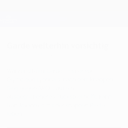
Direkt
zum
Hauptinhalt
Champions League Offiziell
Erhalten
Live-Ergebnisse &amp; Fantasy
UEFA Champions League
Garde weiterhin vorsichtig
Dienstag, 14. Februar 2012
Während Rémi Garde, Trainer von
Olympique Lyonnais, nach dem knappen
Sieg gegen APOEL auf ein
ausgeglicheneres Rückspiel hofft, kann
Ivan Jovanović mit der knappen Pleite
leben.