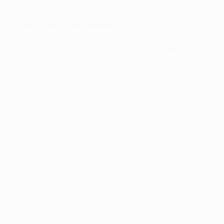
stark und gut vorbereit sein.
APOEL-Trainer Ivan Jovanović
Sie waren besser als wir, das müssen wir akzeptieren.
Es war ein verdienter Sieg. Meine Spieler haben viel
investiert, aber wir haben noch das Rückspiel. Wir
werden unser Bestes geben, um noch die Wende zu
schaffen, aber Lyon hat jetzt einen gewichtigen Vorteil.
Eigentlich sind wir sehr zufrieden über das Resultat.
Wir haben schon besser als heute gespielt, aber oft
liegt es halt auch am Gegner, wie man sich selbst
präsentiert. Sie waren stark, haben hart gearbeitet und
es geschafft, dass wir nicht unser normales Spiel
aufziehen konnten.
© 1998-2026 UEFA. All rights reserved.
Letzte Aktualisierung: Mittwoch, 15. Februar 2012