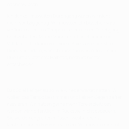
nachgewiesen.
Ich denke, im zweiten Durchgang waren wir nicht
mehr spritzig genug. Wir mussten ein bisschen was
verändern, um das Tempo aus dem ersten Durchgang
hochzuhalten. Meine Mannschaft spielt immer mit
Volldampf. Ich kann von einem Spiel zum nächsten
Dinge verändern, was ich auch tun werde. In diesem
Duell ist es jetzt erst Halbzeit, noch ist nichts
entschieden.
Das Spiel lief genau so, wie wir es erwartet hatten. Wir
wollen das Tempo bestimmen und keinen Gegentreffer
kassieren. Wir hätten gerne mehr Tore erzielt; das
werden wir hoffentlich im Rückspiel nicht bedauern.
Sie werden angreifen müssen, weshalb wir zu
Konterchancen kommen werden. Wir müssen mental