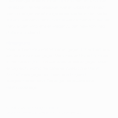
Laut Wenger ersetzt Johan Djourou den am Knöchel
verletzten Per Mertesacker. Kieran Gibbs kehrt nach
viermonatiger Verletzungspause wieder in den Kader
zurück, während Henry höchstwahrscheinlich auf der
Bank sitzen wird, ehe er wieder zu den New York Red
Bulls zurückkehrt.
Hintergrund
Milan schied vor zwölf Monaten gegen Tottenham aus,
ein Jahr zuvor war gegen Manchester United Schluss.
In der Saison 2007/08 war Arsenal selbst gegen Milan
erfolgreich, womit die Italiener zuletzt drei Mal im
Achtelfinale gegen ein Team aus England
ausgeschieden sind. Dabei gab es jeweils eine
Heimniederlage.
© 1998-2026 UEFA. All rights reserved.
Letzte Aktualisierung: Donnerstag, 14. Dezember 2017