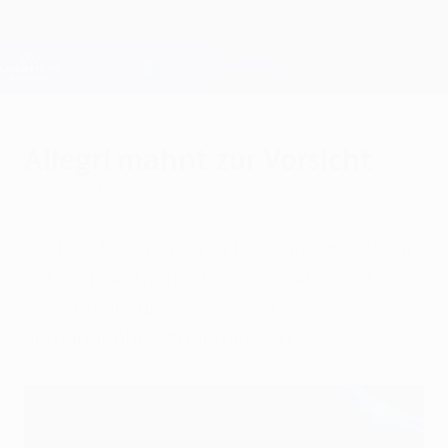
Direkt
zum
Hauptinhalt
Champions League Offiziell
Erhalten
Live-Ergebnisse &amp; Fantasy
UEFA Champions League
Allegri mahnt zur Vorsicht
Dienstag, 14. Februar 2012
von Alessandro Massimo
Laut AC Milans Trainer Massimiliano Allegri
gilt es im Achtelfinale gegen Arsenal FC
"die Fehler aus der jüngsten
Vergangenheit zu vermeiden".