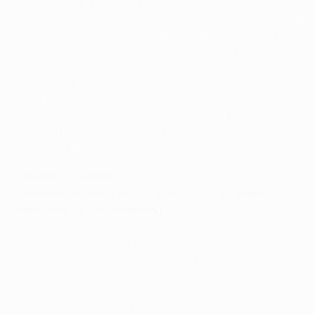
letzten Jahr haben wir in Mailand einen großen Fehler
gemacht, doch im Rückspiel hätten wir einen Sieg und
das Weiterkommen verdient gehabt. Arsenal ist gut
drauf, gerade der Angriff ist sehr gefährlich.
[Stephan] El Shaarawy spielt sehr gut im Moment, aber
er ist gerade einmal 19 Jahre. Wir dürfen ihm also noch
nicht zu viel Verantwortung auflasten. Er hat seine
Qualitäten im Angriff und hat sich zum Stammspieler
entwickelt.
Letztes Pflichtspiel
Samstag: Udinese Calcio -
Milan 1:2
(19. Di Natale; 77.
Maxi López, 85. El Shaarawy)
Amelia; Abate, Mexès, Thiago Silva, Mesbah;
Emanuelson, Ambrosini, Nocerino (66. Maxi López);
Seedorf; Robinho (88. Bonera), El Shaarawy
• Der eingewechselte Maxi López hat seinen ersten
Treffer für Milan erzielt und den Siegtreffer für El