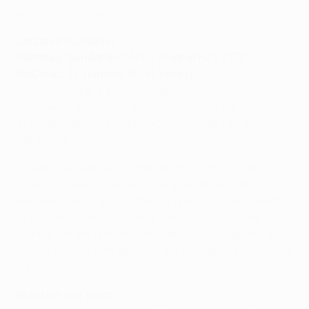
keine Chance hatten.
Letztes Pflichtspiel
Samstag: Sunderland AFC - Arsenal FC 1:2 (70.
McClean; 75. Ramsey, 90.+1. Henry)
Szczęsny; Sagna, Mertesacker (72. Ramsey),
Vermaelen, Koscielny; Song, Arteta, Walcott (87.
Arshavin), Rosický, Oxlade-Chamberlain (66. Henry);
Van Persie
• Henry, dessen Leihvertrag am 16. Februar endet, hat
in sechs Spielen (jeweils in der zweiten Halbzeit
eingewechselt) drei Treffer für Arsenal erzielt. Gleich
in seinem ersten Spiel am 9. Januar schoss er die
Gunners in der dritten Runde des FA Cups gegen Leeds
United AFC mit dem einzigen Tor des Spiels eine Runde
weiter.
Rund um das Team