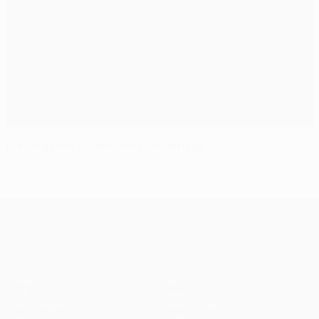
Die längsten Serien ohne Niederlage
UEFA Champions League
Spiele
Teams
UEFA.tv
News
Auslosungen
Geschichte
Gaming
Über