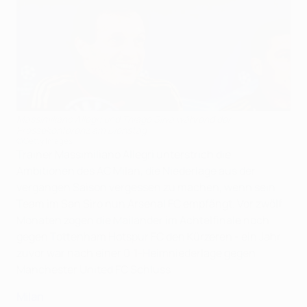
Massimiliano Allegri und Thiago Silva während der
Pressekonferenz am Dienstag
©Getty Images
Trainer Massimiliano Allegri unterstrich die
Ambitionen des AC Milan, die Niederlage aus der
vergangen Saison vergessen zu machen, wenn sein
Team im San Siro nun Arsenal FC empfängt. Vor zwölf
Monaten zogen die Mailänder im Achtelfinale noch
gegen Tottenham Hotspur FC den Kürzeren - ein Jahr
zuvor war nach einer 0:1-Heimniederlage gegen
Manchester United FC Schluss.
Milan