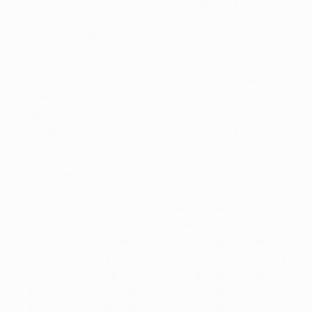
wir einige wichtige Spieler verloren, aber wir haben
wieder ein starkes Team und gewinnen zunehmend an
Selbstvertrauen.
Wir werden versuchen, unser Spiel zu machen. Milan
ist ein starkes Team, wir aber ebenso. Beide Teams
werden angreifen, es wird sicherlich ein interessantes
Spiel. Wir können überall gewinnen. Wenn ich davon
nicht überzeugt wäre, könnten wir auch zu Hause
bleiben.
Milan hatte letzte Saison sehr viel Ballbesitz, ist aber
trotzdem gegen Tottenham ausgeschieden. Milan
dominierte das Spiel, gerade in der zweiten Halbzeit. Es
ist schwer vorhersehbar, wir werden aber nicht
abwarten. Wenn wir aber dazu gezwungen werden,
versuchen wir es eben über schnelle Gegenstöße. Zu
Beginn wollen wir aber nach vorne spielen. Tottenham
hat in der ersten Hälfte nicht schlecht gespielt, sie
haben das Spiel aber gewonnen, als sie eigentlich