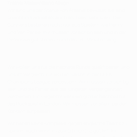
Trainer Massimiliano Allegri
Wir sind uns der Stärke von Arsenal bewusst, sie sind
sowohl individuell als auch als Team sehr stark. Die
Gunners bestehen nicht nur aus Spielern wie Henry
und Van Persie. Wir müssen vorsichtig sein und in der
Defensive gut stehen - und das 180 Minuten lang.
Wir wollen uns für die nächste Runde qualifizieren und
uns im Vergleich zur letzten Saison in der UEFA
Champions League verbessern. Wir müssen vorsichtig
sein und die Fehler aus der jüngsten Vergangenheit
vermeiden. Ein Gegentor wäre ein großer Nachteil für
das Rückspiel in London. Wir müssen vor allem bei den
Kontern aufpassen.
Wir haben keine Komplexe, gegen englische Teams zu
spielen, auch wenn es zuletzt nicht so gut lief. Im