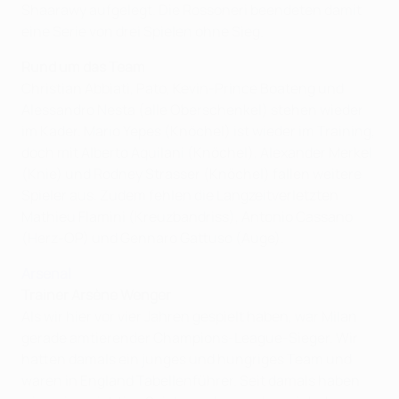
Shaarawy aufgelegt. Die Rossoneri beendeten damit
eine Serie von drei Spielen ohne Sieg.
Rund um das Team
Christian Abbiati, Pato, Kevin-Prince Boateng und
Alessandro Nesta (alle Oberschenkel) stehen wieder
im Kader. Mario Yepes (Knöchel) ist wieder im Training,
doch mit Alberto Aquilani (Knöchel), Alexander Merkel
(Knie) und Rodney Strasser (Knöchel) fallen weitere
Spieler aus. Zudem fehlen die Langzeitverletzten
Mathieu Flamini (Kreuzbandriss), Antonio Cassano
(Herz-OP) und Gennaro Gattuso (Auge).
Arsenal
Trainer Arsène Wenger
Als wir hier vor vier Jahren gespielt haben, war Milan
gerade amtierender Champions-League-Sieger. Wir
hatten damals ein junges und hungriges Team und
waren in England Tabellenführer. Seit damals haben