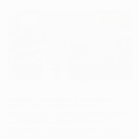
Hoher Sieg lässt Mourinho nicht abheben
©Getty Images
Obwohl Real Madrid CF einen großen Schritt in
Richtung seines ersten Halbfinals in der UEFA
Champions League seit 2002 gemacht hat, war José
Mourinho nach dem 4:0-Sieg im Halbfinalhinspiel
voller Mitleid für seinen Gegenüber Harry Redknapp.
Redknapp sagte, dass Tottenham Hotspur FC "ein