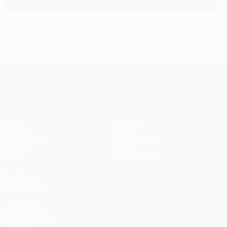
Höhepunkte der UEFA Champions League
UEFA Champions League
Spiele
Teams
UEFA.tv
News
Auslosungen
Geschichte
Gaming
Über
Stat.
Shop (Klubs)
AUCH
BESUCHEN
UEFA.com
UEFA-Stiftung
für Kinder