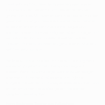
Es ist sehr wichtig, dass die Spieler langsam wieder
zurückkommen. Verletzte und Gesperrte nehmen
großen Einfluss. Mit Sperren kann man keine Trophäen
gewinnen. Es ist gut, dass Kaká wieder da ist, denn er
ist sehr erfahren in der Champions League und
solchen Spielen. [Gonzalo] Higuaín ist ein Torjäger und
wir brauchen ihn. Wir müssen abwarten, wie es
Cristiano Ronaldo und Marcelo geht, aber im Moment
sieht es ganz gut aus.
Redknapp tut mir total leid. Ich habe Erfahrung damit,
wie es ist, zu zehnt in der Champions League zu
spielen. Wenn du vorne liegst, kannst du verteidigen,
aber wenn du verlierst, ist es eine unmögliche
Aufgabe. Sie werden im Rückspiel alles versuchen und
an der White Hart Lane alles geben. Sie werden
kämpfen, das ist sicher.
Harry Redknapp, Trainer von Tottenham