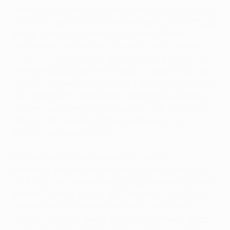
Es war ein schwieriger Abend, Punkt. Wir haben Aaron
Lennon vor dem Anstoß verloren, es ging ihm nicht gut
genug, und dann kriegen wir auch noch einen
Platzverweis. Um hier mit zehn Mann zu bestehen,
brauchst du ein Wunder. Das war von Anfang an eine
unmögliche Aufgabe. In der ersten Halbzeit haben wir
mit zehn Mann fantastisch gespielt, aber dann hat uns
die Kraft gefehlt. Gareth Bale hat Krämpfe bekommen
und wir haben [Vedran] Ćorluka verloren, daher haben
immer mehr Leute Probleme bekommen. Es war
einfach nicht unser Abend.
Wir sind zu zehnt zwar schon mal ins Spiel
zurückgekommen, aber über so eine lange Dauer wie
heute hier war das nicht möglich. Lennon hat sich den
ganzen Tag nicht gut gefühlt und er sah danach aus,
als ob er nicht spielen können würde. Er hat sich
schlecht gefühlt, hat sich zwar aufgewärmt, aber sich