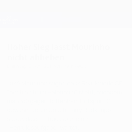
Direkt
zum
Hauptinhalt
Champions League Offiziell
Erhalten
Live-Ergebnisse &amp; Fantasy
UEFA Champions League
Hoher Sieg lässt Mourinho
nicht abheben
Dienstag, 5. April 2011
von Mark Pettit
José Mourinho sagte, dass Real Madrid CF
"noch nicht im Halbfinale" steht, nachdem
man 4:0 gegen Tottenham Hotspur FC
gewann, deren Coach Harry Redknapp
sagte, dass im Rückspiel eine
"Herkulesaufgabe" wartet.