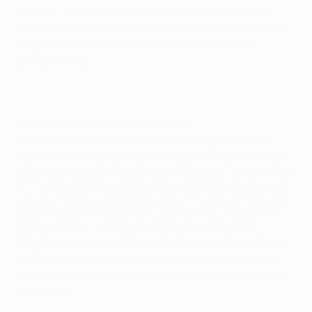
Wunder" gebraucht hätte, nachdem Peter Crouch
früh einen Platzverweis bekommen hatte. Außerdem
klagte er darüber, dass ihm der erkrankte Aaron
Lennon fehlte.
José Mourinho, Trainer von Madrid
Auf diesem Niveau ist es sehr schwierig, wenn eine
Mannschaft so lange zu zehnt spielen muss. Ich habe
gegen Barcelona mit zehn Mann gespielt, da kann man
nur verteidigen. Sie hätten nicht viel mehr ausrichten
können. Wir haben dieses Ergebnis zwar voll verdient,
aber es tut mir leid für sie, denn ich kenne diese
Situation, wenn eine Mannschaft zu zehnt spielt und
ihr Spiel nicht so aufziehen kann, wie sie will. Das ist
eine unmögliche Aufgabe. Wir sind aber noch nicht im
Halbfinale.