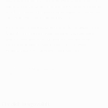
nicht wohl gefühlt. Da konnten wir nichts machen. Er
sah nicht glücklich aus und meinte, dass er wohl keine
fünf Minuten durchhalten würde, daher hat es keinen
Sinn gemacht, es mit ihm zu riskieren.
Es kann kaum eine schwierigere Aufgabe geben, als in
Madrid 0:4 hinten zu liegen. Es ist erst vorbei, wenn
beide Spiele gespielt sind, aber vor uns liegt eine
Herkulesaufgabe. Es war bis hierhin eine tolle
Erfahrung und ein Spiel liegt noch vor uns.
© 1998-2026 UEFA. All rights reserved.
Letzte Aktualisierung: Mittwoch, 6. April 2011
Für dich ausgewählt